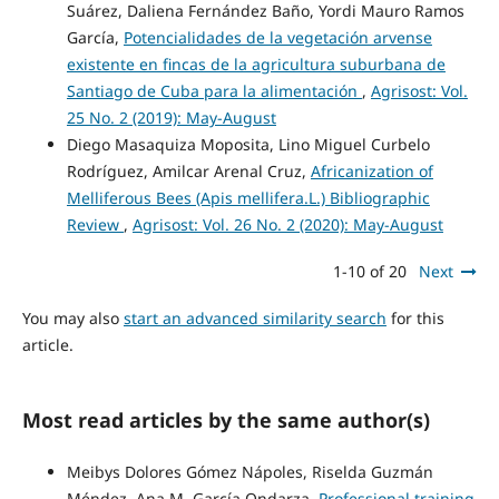
Suárez, Daliena Fernández Baño, Yordi Mauro Ramos
García,
Potencialidades de la vegetación arvense
existente en fincas de la agricultura suburbana de
Santiago de Cuba para la alimentación
,
Agrisost: Vol.
25 No. 2 (2019): May-August
Diego Masaquiza Moposita, Lino Miguel Curbelo
Rodríguez, Amilcar Arenal Cruz,
Africanization of
Melliferous Bees (Apis mellifera.L.) Bibliographic
Review
,
Agrisost: Vol. 26 No. 2 (2020): May-August
1-10 of 20
Next
You may also
start an advanced similarity search
for this
article.
Most read articles by the same author(s)
Meibys Dolores Gómez Nápoles, Riselda Guzmán
Méndez, Ana M. García Ondarza,
Professional training