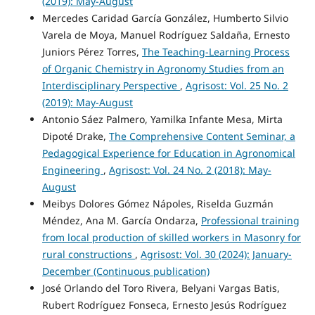
(2019): May-August
Mercedes Caridad García González, Humberto Silvio
Varela de Moya, Manuel Rodríguez Saldaña, Ernesto
Juniors Pérez Torres,
The Teaching-Learning Process
of Organic Chemistry in Agronomy Studies from an
Interdisciplinary Perspective
,
Agrisost: Vol. 25 No. 2
(2019): May-August
Antonio Sáez Palmero, Yamilka Infante Mesa, Mirta
Dipoté Drake,
The Comprehensive Content Seminar, a
Pedagogical Experience for Education in Agronomical
Engineering
,
Agrisost: Vol. 24 No. 2 (2018): May-
August
Meibys Dolores Gómez Nápoles, Riselda Guzmán
Méndez, Ana M. García Ondarza,
Professional training
from local production of skilled workers in Masonry for
rural constructions
,
Agrisost: Vol. 30 (2024): January-
December (Continuous publication)
José Orlando del Toro Rivera, Belyani Vargas Batis,
Rubert Rodríguez Fonseca, Ernesto Jesús Rodríguez