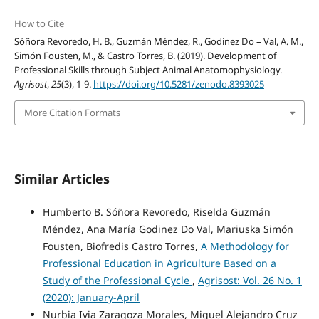
How to Cite
Sóñora Revoredo, H. B., Guzmán Méndez, R., Godinez Do – Val, A. M.,
Simón Fousten, M., & Castro Torres, B. (2019). Development of
Professional Skills through Subject Animal Anatomophysiology.
Agrisost
,
25
(3), 1-9.
https://doi.org/10.5281/zenodo.8393025
More Citation Formats
Similar Articles
Humberto B. Sóñora Revoredo, Riselda Guzmán
Méndez, Ana María Godinez Do Val, Mariuska Simón
Fousten, Biofredis Castro Torres,
A Methodology for
Professional Education in Agriculture Based on a
Study of the Professional Cycle
,
Agrisost: Vol. 26 No. 1
(2020): January-April
Nurbia Ivia Zaragoza Morales, Miguel Alejandro Cruz