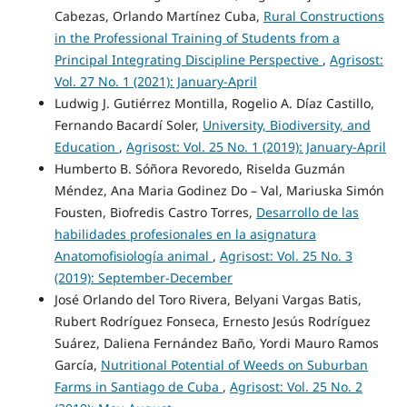
Cabezas, Orlando Martínez Cuba,
Rural Constructions
in the Professional Training of Students from a
Principal Integrating Discipline Perspective
,
Agrisost:
Vol. 27 No. 1 (2021): January-April
Ludwig J. Gutiérrez Montilla, Rogelio A. Díaz Castillo,
Fernando Bacardí Soler,
University, Biodiversity, and
Education
,
Agrisost: Vol. 25 No. 1 (2019): January-April
Humberto B. Sóñora Revoredo, Riselda Guzmán
Méndez, Ana Maria Godinez Do – Val, Mariuska Simón
Fousten, Biofredis Castro Torres,
Desarrollo de las
habilidades profesionales en la asignatura
Anatomofisiología animal
,
Agrisost: Vol. 25 No. 3
(2019): September-December
José Orlando del Toro Rivera, Belyani Vargas Batis,
Rubert Rodríguez Fonseca, Ernesto Jesús Rodríguez
Suárez, Daliena Fernández Baño, Yordi Mauro Ramos
García,
Nutritional Potential of Weeds on Suburban
Farms in Santiago de Cuba
,
Agrisost: Vol. 25 No. 2