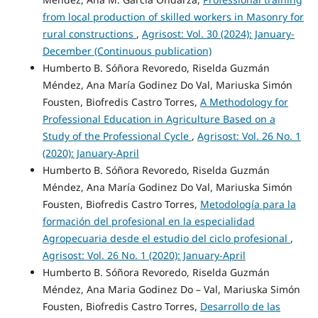
from local production of skilled workers in Masonry for
rural constructions
,
Agrisost: Vol. 30 (2024): January-
December (Continuous publication)
Humberto B. Sóñora Revoredo, Riselda Guzmán
Méndez, Ana María Godinez Do Val, Mariuska Simón
Fousten, Biofredis Castro Torres,
A Methodology for
Professional Education in Agriculture Based on a
Study of the Professional Cycle
,
Agrisost: Vol. 26 No. 1
(2020): January-April
Humberto B. Sóñora Revoredo, Riselda Guzmán
Méndez, Ana María Godinez Do Val, Mariuska Simón
Fousten, Biofredis Castro Torres,
Metodología para la
formación del profesional en la especialidad
Agropecuaria desde el estudio del ciclo profesional
,
Agrisost: Vol. 26 No. 1 (2020): January-April
Humberto B. Sóñora Revoredo, Riselda Guzmán
Méndez, Ana Maria Godinez Do – Val, Mariuska Simón
Fousten, Biofredis Castro Torres,
Desarrollo de las