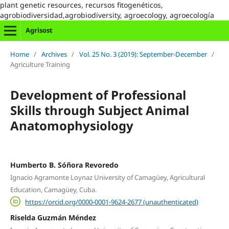
plant genetic resources, recursos fitogenéticos,
agrobiodiversidad,agrobiodiversity, agroecology, agroecología
Agrisost
Home
/
Archives
/
Vol. 25 No. 3 (2019): September-December
/
Agriculture Training
Development of Professional
Skills through Subject Animal
Anatomophysiology
Humberto B. Sóñora Revoredo
Ignacio Agramonte Loynaz University of Camagüey, Agricultural
Education, Camagüey, Cuba.
https://orcid.org/0000-0001-9624-2677 (unauthenticated)
Riselda Guzmán Méndez