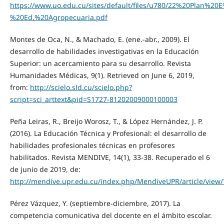
https://www.uo.edu.cu/sites/default/files/u780/22%20Plan%20
%20Ed.%20Agropecuaria.pdf
Montes de Oca, N., & Machado, E. (ene.-abr., 2009). El
desarrollo de habilidades investigativas en la Educación
Superior: un acercamiento para su desarrollo. Revista
Humanidades Médicas, 9(1). Retrieved on June 6, 2019,
from:
http://scielo.sld.cu/scielo.php?
script=sci_arttext&pid=S1727-81202009000100003
Peña Leiras, R., Breijo Worosz, T., & López Hernández, J. P.
(2016). La Educación Técnica y Profesional: el desarrollo de
habilidades profesionales técnicas en profesores
habilitados. Revista MENDIVE, 14(1), 33-38. Recuperado el 6
de junio de 2019, de:
http://mendive.upr.edu.cu/index.php/MendiveUPR/article/view
Pérez Vázquez, Y. (septiembre-diciembre, 2017). La
competencia comunicativa del docente en el ámbito escolar.