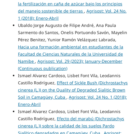
la fertilización en caña de azúcar bajo los principios
del manejo sostenible de tierras
,
Agrisost: Vol. 24 No.
1 (2018): Enero-Abril
Ubaldo Jorge Augusto de Filipe André, Ana Paula
Sarmento do Santos, Onelis Portuondo Savón, Mayelin
Pérez Benitez, Yunior Ramón Velázquez Labrada,
Hacia una formación ambiental en estudiantes de la
Facultad de Ciencias Naturales de la Universidad de
Namibe
,
Agrisost: Vol. 29 (2023): January-December
(Continuous publication)
Ismael Alvarez Cardoso, Lisbet Font Vila, Leodannis
Castillo Rodríguez,
Effect of Sickle Bush (Dichrostachys
cinerea (L.)) on the Quality of Degraded Sialitic Brown
Soil in Camagüey, Cuba
,
Agrisost: Vol. 24 No. 1 (2018):
Enero-Abril
Ismael Alvarez Cardoso, Lisbet Font Vila, Leodannis
Castillo Rodríguez,
Efecto del marabú (Dichrostachys
cinerea (L.)) sobre la calidad de los suelos Pardo
Sialítico degradados en Camagüey, Cuba
,
Agrisost: