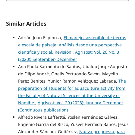
Similar Articles
Adrián Juan Espinosa,
El manejo sostenible de tierras
a escala de paisaje. Análisis desde una perspectiva
científica y social. Revisión
,
Agrisost: Vol. 26 No. 3
(2020): September-December
Ana Paula Sarmento do Santos, Ubaldo Jorge Augusto
de Filipe André, Onelis Portuondo Savón, Mayelin
Pérez Benitez, Yunior Ramón Velázquez Labrada,
The
preparation of students for aquaculture activity from
the Faculty of Natural Sciences at the University of
Namibe
,
Agrisost: Vol. 29 (2023): January-December
(Continuous publication)
Alfredo Rivera Laffertté, Yoslen Fernández Gálvez,
Eugenio García del Risco, Yusvel Hermida Baños, Jesús
Alexander Sánchez Gutiérrez,
Nueva propuesta para