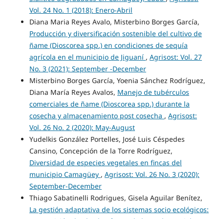
Vol. 24 No. 1 (2018): Enero-Abril
Diana Maria Reyes Avalo, Misterbino Borges García,
Producción y diversificación sostenible del cultivo de
ñame (Dioscorea spp.) en condiciones de sequía
agrícola en el municipio de Jiguaní
,
Agrisost: Vol. 27
No. 3 (2021): September -December
Misterbino Borges García, Yoenia Sánchez Rodríguez,
Diana María Reyes Avalos,
Manejo de tubérculos
comerciales de ñame (Dioscorea spp.) durante la
cosecha y almacenamiento post cosecha
,
Agrisost:
Vol. 26 No. 2 (2020): May-August
Yudelkis González Portelles, José Luis Céspedes
Cansino, Concepción de la Torre Rodríguez,
Diversidad de especies vegetales en fincas del
municipio Camagüey
,
Agrisost: Vol. 26 No. 3 (2020):
September-December
Thiago Sabatinelli Rodrigues, Gisela Aguilar Benítez,
La gestión adaptativa de los sistemas socio ecológicos: