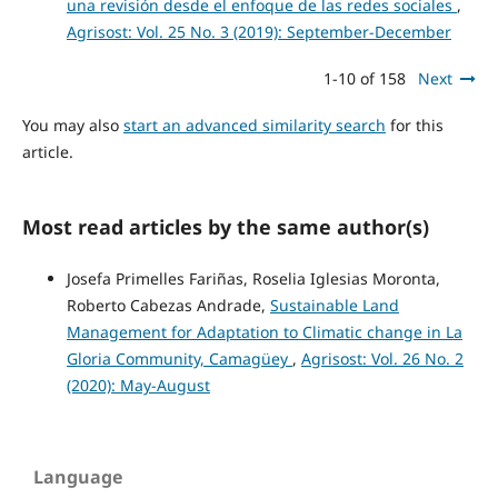
una revisión desde el enfoque de las redes sociales
,
Agrisost: Vol. 25 No. 3 (2019): September-December
1-10 of 158
Next
You may also
start an advanced similarity search
for this
article.
Most read articles by the same author(s)
Josefa Primelles Fariñas, Roselia Iglesias Moronta,
Roberto Cabezas Andrade,
Sustainable Land
Management for Adaptation to Climatic change in La
Gloria Community, Camagüey
,
Agrisost: Vol. 26 No. 2
(2020): May-August
Language