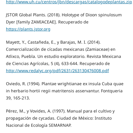
http://www.uh.cu/centros/jbn/descargas/catalogodeplantas.zip
JSTOR Global Plants. (2018). Holotype of Dioon spinulosum
Dyer [family ZAMIACEAE]. Recuperado de
https://plants.jstor.org
Mayett, Y., Castañeda, E., y Barajas, M. I. (2014).
Comercialización de cícadas mexicanas (Zamiaceae) en
Atlixco, Puebla. Un estudio exploratorio. Revista Mexicana
de Ciencias Agrícolas, 5 (4), 633-644. Recuperado de
http://www.redalyc.org/pdf/2631/263130476008.pdf
Oviedo, R. (1994). Plantae wrightianae ex insula Cuba quae
in herbario hortii regii matritensis asservantur. Fontqueria
39, 165-213.
Pérez, M., y Vovides, A. (1997). Manual para el cultivo y
propagación de cycadas. Ciudad de México: Instituto
Nacional de Ecología SEMARNAP.