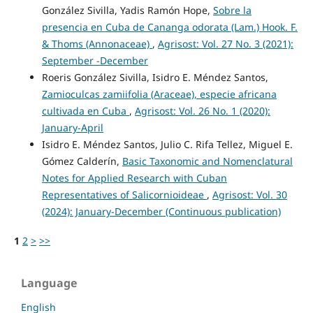
González Sivilla, Yadis Ramón Hope,
Sobre la
presencia en Cuba de Cananga odorata (Lam.) Hook. F.
& Thoms (Annonaceae)
,
Agrisost: Vol. 27 No. 3 (2021):
September -December
Roeris González Sivilla, Isidro E. Méndez Santos,
Zamioculcas zamiifolia (Araceae), especie africana
cultivada en Cuba
,
Agrisost: Vol. 26 No. 1 (2020):
January-April
Isidro E. Méndez Santos, Julio C. Rifa Tellez, Miguel E.
Gómez Calderín,
Basic Taxonomic and Nomenclatural
Notes for Applied Research with Cuban
Representatives of Salicornioideae
,
Agrisost: Vol. 30
(2024): January-December (Continuous publication)
1
2
>
>>
Language
English