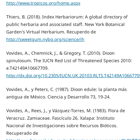
http://www.tropicos.org/home.aspx
Thiers, B. (2018). Index Herbariorum: A global directory of
public herbaria and associated staff. New York Botanical
Garden's Virtual Herbarium. Recuperdo de
http://sweetgum.nybg.org/science/ih
Vovides, A., Chemnick, J., & Gregory, T. (2010). Dioon
spinulosum. The IUCN Red List of Threatened Species 2010:
e.T42149A10667709.
http://dx.doi.org/10.2305/IUCN.UK.20103.RLTS.T42149A1066770
Vovides, A., y Peters, C. (1987). Dioon edule: la planta más
antigua de México. Ciencia y Desarrollo 73, 19-24.
Vovides, A., Rees, J., y Vázquez-Torres, M. (1983). Flora de
Veracruz. Zamiaceae. Fascículo 26. Xalapa: Instituto
Nacional de Investigaciones sobre Recursos Bióticos.
Recuperado de