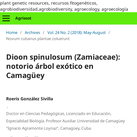
plant genetic resources, recursos fitogenéticos,
agrobiodiversidad,agrobiodiversity, agroecology, agroecología
Agrisost
Home
/
Archives
/
Vol. 24 No. 2 (2018): May-August
/
Novum cubanus plantae coluerunt
Dioon spinulosum (Zamiaceae):
notorio árbol exótico en
Camagüey
Roeris González Sivilla
,
Doctor en Ciencias Pedagógicas, Licenciado en Educación,
Especialidad Biología. Profesor Auxiliar. Universidad de Camagüey
“Ignacio Agramonte Loynaz”, Camagüey, Cuba.