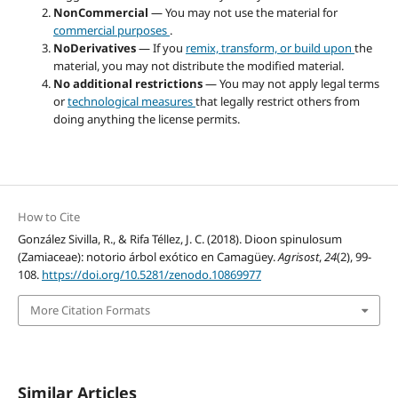
NonCommercial
— You may not use the material for
commercial purposes
.
NoDerivatives
— If you
remix, transform, or build upon
the
material, you may not distribute the modified material.
No additional restrictions
— You may not apply legal terms
or
technological measures
that legally restrict others from
doing anything the license permits.
How to Cite
González Sivilla, R., & Rifa Téllez, J. C. (2018). Dioon spinulosum
(Zamiaceae): notorio árbol exótico en Camagüey.
Agrisost
,
24
(2), 99-
108.
https://doi.org/10.5281/zenodo.10869977
More Citation Formats
Similar Articles