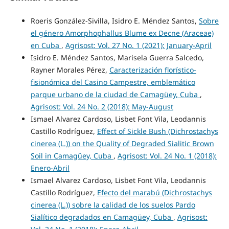
Roeris González-Sivilla, Isidro E. Méndez Santos,
Sobre
el género Amorphophallus Blume ex Decne (Araceae)
en Cuba
,
Agrisost: Vol. 27 No. 1 (2021): January-April
Isidro E. Méndez Santos, Marisela Guerra Salcedo,
Rayner Morales Pérez,
Caracterización florístico-
fisionómica del Casino Campestre, emblemático
parque urbano de la ciudad de Camagüey, Cuba
,
Agrisost: Vol. 24 No. 2 (2018): May-August
Ismael Alvarez Cardoso, Lisbet Font Vila, Leodannis
Castillo Rodríguez,
Effect of Sickle Bush (Dichrostachys
cinerea (L.)) on the Quality of Degraded Sialitic Brown
Soil in Camagüey, Cuba
,
Agrisost: Vol. 24 No. 1 (2018):
Enero-Abril
Ismael Alvarez Cardoso, Lisbet Font Vila, Leodannis
Castillo Rodríguez,
Efecto del marabú (Dichrostachys
cinerea (L.)) sobre la calidad de los suelos Pardo
Sialítico degradados en Camagüey, Cuba
,
Agrisost: