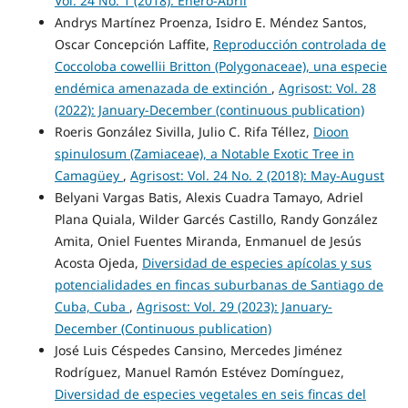
Vol. 24 No. 1 (2018): Enero-Abril
Andrys Martínez Proenza, Isidro E. Méndez Santos,
Oscar Concepción Laffite,
Reproducción controlada de
Coccoloba cowellii Britton (Polygonaceae), una especie
endémica amenazada de extinción
,
Agrisost: Vol. 28
(2022): January-December (continuous publication)
Roeris González Sivilla, Julio C. Rifa Téllez,
Dioon
spinulosum (Zamiaceae), a Notable Exotic Tree in
Camagüey
,
Agrisost: Vol. 24 No. 2 (2018): May-August
Belyani Vargas Batis, Alexis Cuadra Tamayo, Adriel
Plana Quiala, Wilder Garcés Castillo, Randy González
Amita, Oniel Fuentes Miranda, Enmanuel de Jesús
Acosta Ojeda,
Diversidad de especies apícolas y sus
potencialidades en fincas suburbanas de Santiago de
Cuba, Cuba
,
Agrisost: Vol. 29 (2023): January-
December (Continuous publication)
José Luis Céspedes Cansino, Mercedes Jiménez
Rodríguez, Manuel Ramón Estévez Domínguez,
Diversidad de especies vegetales en seis fincas del