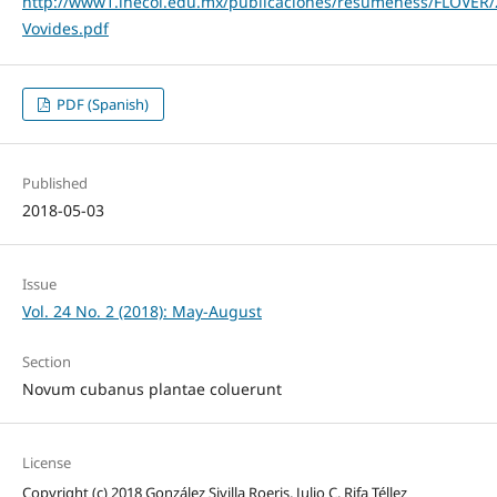
http://www1.inecol.edu.mx/publicaciones/resumeness/FLOVER/
Vovides.pdf
PDF (Spanish)
Published
2018-05-03
Issue
Vol. 24 No. 2 (2018): May-August
Section
Novum cubanus plantae coluerunt
License
Copyright (c) 2018 González Sivilla Roeris, Julio C. Rifa Téllez