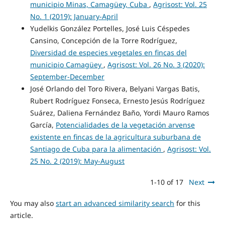
municipio Minas, Camagüey, Cuba
,
Agrisost: Vol. 25
No. 1 (2019): January-April
Yudelkis González Portelles, José Luis Céspedes
Cansino, Concepción de la Torre Rodríguez,
Diversidad de especies vegetales en fincas del
municipio Camagüey
,
Agrisost: Vol. 26 No. 3 (2020):
September-December
José Orlando del Toro Rivera, Belyani Vargas Batis,
Rubert Rodríguez Fonseca, Ernesto Jesús Rodríguez
Suárez, Daliena Fernández Baño, Yordi Mauro Ramos
García,
Potencialidades de la vegetación arvense
existente en fincas de la agricultura suburbana de
Santiago de Cuba para la alimentación
,
Agrisost: Vol.
25 No. 2 (2019): May-August
1-10 of 17
Next
You may also
start an advanced similarity search
for this
article.