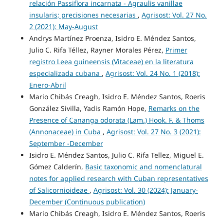
relación Passiflora incarnata - Agraulis vanillae
insularis; precisiones necesarias
,
Agrisost: Vol. 27 No.
2 (2021): May-August
Andrys Martínez Proenza, Isidro E. Méndez Santos,
Julio C. Rifa Téllez, Rayner Morales Pérez,
Primer
registro Leea guineensis (Vitaceae) en la literatura
especializada cubana
,
Agrisost: Vol. 24 No. 1 (2018):
Enero-Abril
Mario Chibás Creagh, Isidro E. Méndez Santos, Roeris
González Sivilla, Yadis Ramón Hope,
Remarks on the
Presence of Cananga odorata (Lam.) Hook. F. & Thoms
(Annonaceae) in Cuba
,
Agrisost: Vol. 27 No. 3 (2021):
September -December
Isidro E. Méndez Santos, Julio C. Rifa Tellez, Miguel E.
Gómez Calderín,
Basic taxonomic and nomenclatural
notes for applied research with Cuban representatives
of Salicornioideae
,
Agrisost: Vol. 30 (2024): January-
December (Continuous publication)
Mario Chibás Creagh, Isidro E. Méndez Santos, Roeris