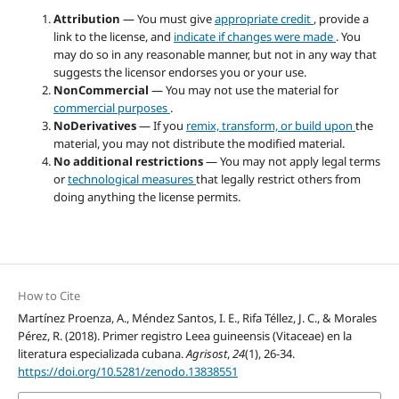
Attribution
— You must give
appropriate credit
, provide a
link to the license, and
indicate if changes were made
. You
may do so in any reasonable manner, but not in any way that
suggests the licensor endorses you or your use.
NonCommercial
— You may not use the material for
commercial purposes
.
NoDerivatives
— If you
remix, transform, or build upon
the
material, you may not distribute the modified material.
No additional restrictions
— You may not apply legal terms
or
technological measures
that legally restrict others from
doing anything the license permits.
How to Cite
Martínez Proenza, A., Méndez Santos, I. E., Rifa Téllez, J. C., & Morales
Pérez, R. (2018). Primer registro Leea guineensis (Vitaceae) en la
literatura especializada cubana.
Agrisost
,
24
(1), 26-34.
https://doi.org/10.5281/zenodo.13838551