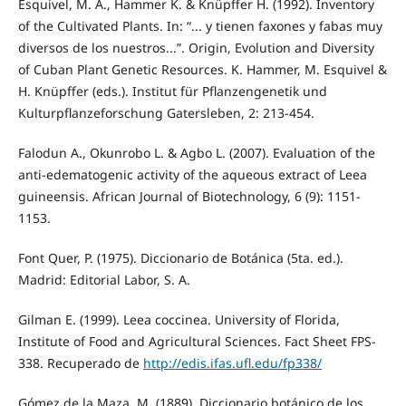
Esquivel, M. A., Hammer K. & Knüpffer H. (1992). Inventory
of the Cultivated Plants. In: “... y tienen faxones y fabas muy
diversos de los nuestros...”. Origin, Evolution and Diversity
of Cuban Plant Genetic Resources. K. Hammer, M. Esquivel &
H. Knüpffer (eds.). Institut für Pflanzengenetik und
Kulturpflanzeforschung Gatersleben, 2: 213-454.
Falodun A., Okunrobo L. & Agbo L. (2007). Evaluation of the
anti-edematogenic activity of the aqueous extract of Leea
guineensis. African Journal of Biotechnology, 6 (9): 1151-
1153.
Font Quer, P. (1975). Diccionario de Botánica (5ta. ed.).
Madrid: Editorial Labor, S. A.
Gilman E. (1999). Leea coccinea. University of Florida,
Institute of Food and Agricultural Sciences. Fact Sheet FPS-
338. Recuperado de
http://edis.ifas.ufl.edu/fp338/
Gómez de la Maza, M. (1889). Diccionario botánico de los