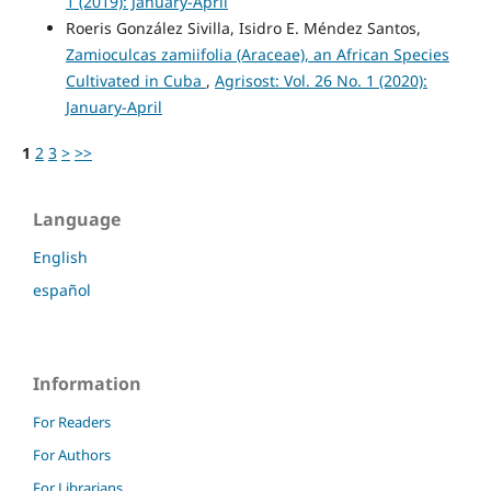
1 (2019): January-April
Roeris González Sivilla, Isidro E. Méndez Santos,
Zamioculcas zamiifolia (Araceae), an African Species
Cultivated in Cuba
,
Agrisost: Vol. 26 No. 1 (2020):
January-April
1
2
3
>
>>
Language
English
español
Information
For Readers
For Authors
For Librarians