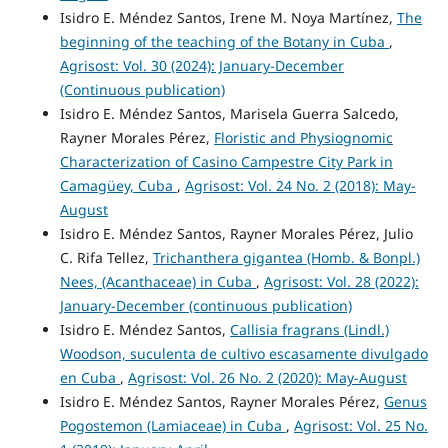
Isidro E. Méndez Santos, Irene M. Noya Martínez,
The
beginning of the teaching of the Botany in Cuba
,
Agrisost: Vol. 30 (2024): January-December
(Continuous publication)
Isidro E. Méndez Santos, Marisela Guerra Salcedo,
Rayner Morales Pérez,
Floristic and Physiognomic
Characterization of Casino Campestre City Park in
Camagüey, Cuba
,
Agrisost: Vol. 24 No. 2 (2018): May-
August
Isidro E. Méndez Santos, Rayner Morales Pérez, Julio
C. Rifa Tellez,
Trichanthera gigantea (Homb. & Bonpl.)
Nees, (Acanthaceae) in Cuba
,
Agrisost: Vol. 28 (2022):
January-December (continuous publication)
Isidro E. Méndez Santos,
Callisia fragrans (Lindl.)
Woodson, suculenta de cultivo escasamente divulgado
en Cuba
,
Agrisost: Vol. 26 No. 2 (2020): May-August
Isidro E. Méndez Santos, Rayner Morales Pérez,
Genus
Pogostemon (Lamiaceae) in Cuba
,
Agrisost: Vol. 25 No.