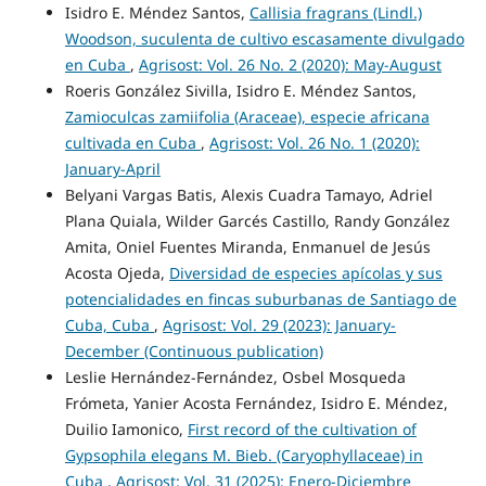
Isidro E. Méndez Santos,
Callisia fragrans (Lindl.)
Woodson, suculenta de cultivo escasamente divulgado
en Cuba
,
Agrisost: Vol. 26 No. 2 (2020): May-August
Roeris González Sivilla, Isidro E. Méndez Santos,
Zamioculcas zamiifolia (Araceae), especie africana
cultivada en Cuba
,
Agrisost: Vol. 26 No. 1 (2020):
January-April
Belyani Vargas Batis, Alexis Cuadra Tamayo, Adriel
Plana Quiala, Wilder Garcés Castillo, Randy González
Amita, Oniel Fuentes Miranda, Enmanuel de Jesús
Acosta Ojeda,
Diversidad de especies apícolas y sus
potencialidades en fincas suburbanas de Santiago de
Cuba, Cuba
,
Agrisost: Vol. 29 (2023): January-
December (Continuous publication)
Leslie Hernández-Fernández, Osbel Mosqueda
Frómeta, Yanier Acosta Fernández, Isidro E. Méndez,
Duilio Iamonico,
First record of the cultivation of
Gypsophila elegans M. Bieb. (Caryophyllaceae) in
Cuba
,
Agrisost: Vol. 31 (2025): Enero-Diciembre