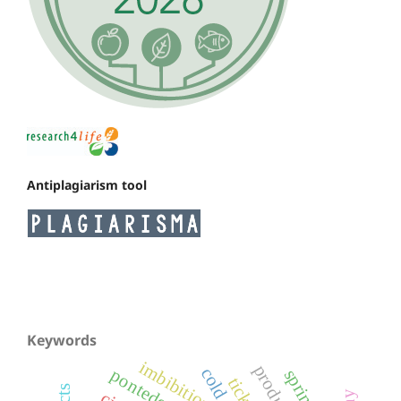
Antiplagiarism tool
Keywords
imbibition
product
ticks