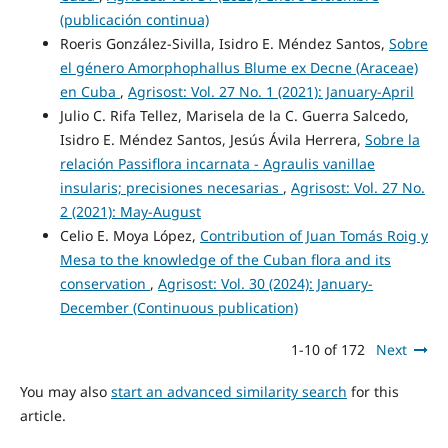
(publicación continua)
Roeris González-Sivilla, Isidro E. Méndez Santos,
Sobre
el género Amorphophallus Blume ex Decne (Araceae)
en Cuba
,
Agrisost: Vol. 27 No. 1 (2021): January-April
Julio C. Rifa Tellez, Marisela de la C. Guerra Salcedo,
Isidro E. Méndez Santos, Jesús Ávila Herrera,
Sobre la
relación Passiflora incarnata - Agraulis vanillae
insularis; precisiones necesarias
,
Agrisost: Vol. 27 No.
2 (2021): May-August
Celio E. Moya López,
Contribution of Juan Tomás Roig y
Mesa to the knowledge of the Cuban flora and its
conservation
,
Agrisost: Vol. 30 (2024): January-
December (Continuous publication)
1-10 of 172
Next
You may also
start an advanced similarity search
for this
article.