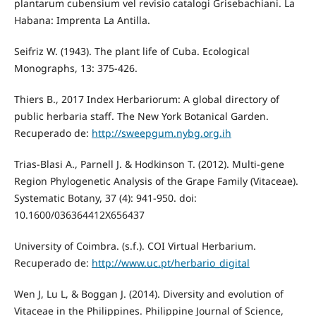
plantarum cubensium vel revisio catalogi Grisebachiani. La
Habana: Imprenta La Antilla.
Seifriz W. (1943). The plant life of Cuba. Ecological
Monographs, 13: 375-426.
Thiers B., 2017 Index Herbariorum: A global directory of
public herbaria staff. The New York Botanical Garden.
Recuperado de:
http://sweepgum.nybg.org.ih
Trias-Blasi A., Parnell J. & Hodkinson T. (2012). Multi-gene
Region Phylogenetic Analysis of the Grape Family (Vitaceae).
Systematic Botany, 37 (4): 941-950. doi:
10.1600/036364412X656437
University of Coimbra. (s.f.). COI Virtual Herbarium.
Recuperado de:
http://www.uc.pt/herbario_digital
Wen J, Lu L, & Boggan J. (2014). Diversity and evolution of
Vitaceae in the Philippines. Philippine Journal of Science,