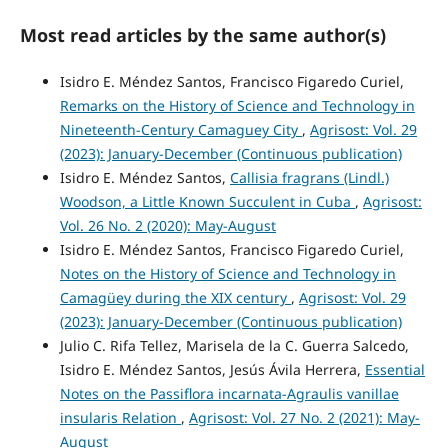
Most read articles by the same author(s)
Isidro E. Méndez Santos, Francisco Figaredo Curiel,
Remarks on the History of Science and Technology in
Nineteenth-Century Camaguey City
,
Agrisost: Vol. 29
(2023): January-December (Continuous publication)
Isidro E. Méndez Santos,
Callisia fragrans (Lindl.)
Woodson, a Little Known Succulent in Cuba
,
Agrisost:
Vol. 26 No. 2 (2020): May-August
Isidro E. Méndez Santos, Francisco Figaredo Curiel,
Notes on the History of Science and Technology in
Camagüey during the XIX century
,
Agrisost: Vol. 29
(2023): January-December (Continuous publication)
Julio C. Rifa Tellez, Marisela de la C. Guerra Salcedo,
Isidro E. Méndez Santos, Jesús Ávila Herrera,
Essential
Notes on the Passiflora incarnata-Agraulis vanillae
insularis Relation
,
Agrisost: Vol. 27 No. 2 (2021): May-
August