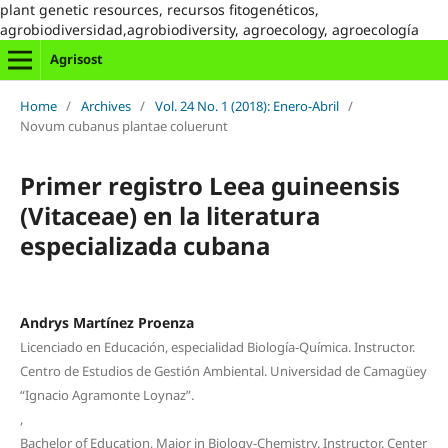
plant genetic resources, recursos fitogenéticos,
agrobiodiversidad,agrobiodiversity, agroecology, agroecología
Agrisost
Home
/
Archives
/
Vol. 24 No. 1 (2018): Enero-Abril
/
Novum cubanus plantae coluerunt
Primer registro Leea guineensis
(Vitaceae) en la literatura
especializada cubana
Andrys Martínez Proenza
Licenciado en Educación, especialidad Biología-Química. Instructor.
Centro de Estudios de Gestión Ambiental. Universidad de Camagüey
“Ignacio Agramonte Loynaz”.
,
Bachelor of Education, Major in Biology-Chemistry. Instructor. Center