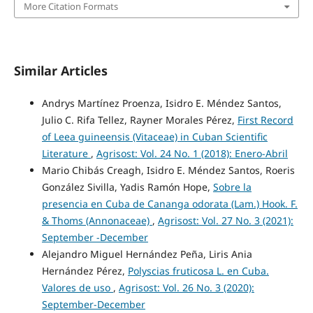
More Citation Formats
Similar Articles
Andrys Martínez Proenza, Isidro E. Méndez Santos,
Julio C. Rifa Tellez, Rayner Morales Pérez,
First Record
of Leea guineensis (Vitaceae) in Cuban Scientific
Literature
,
Agrisost: Vol. 24 No. 1 (2018): Enero-Abril
Mario Chibás Creagh, Isidro E. Méndez Santos, Roeris
González Sivilla, Yadis Ramón Hope,
Sobre la
presencia en Cuba de Cananga odorata (Lam.) Hook. F.
& Thoms (Annonaceae)
,
Agrisost: Vol. 27 No. 3 (2021):
September -December
Alejandro Miguel Hernández Peña, Liris Ania
Hernández Pérez,
Polyscias fruticosa L. en Cuba.
Valores de uso
,
Agrisost: Vol. 26 No. 3 (2020):
September-December