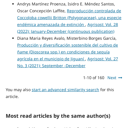
Andrys Martínez Proenza, Isidro E. Méndez Santos,
Oscar Concepción Laffite,
Reproducción controlada de
Coccoloba cowellii Britton (Polygonaceae), una especie
endémica amenazada de extinción
,
Agrisost: Vol. 28
(2022): January-December (continuous publication)
Diana Maria Reyes Avalo, Misterbino Borges García,
Producción y diversificación sostenible del cultivo de
ñame (Dioscorea spp.) en condiciones de sequía
agrícola en el municipio de Jiguaní
,
Agrisost: Vol. 27
No. 3 (2021): September -December
1-10 of 160
Next
You may also
start an advanced similarity search
for this
article.
Most read articles by the same author(s)