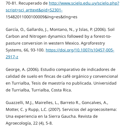
70-81. Recuperado de
http://www.scielo.edu.uy/scielo.php?
script=sci_arttext&pid=S2301-
15482011000100009&lng=es&tlng=es
García, O., Gallardo, J., Montano, N., y Islas, P. (2006). Soil
Carbon and Nitrogen dynamics followed by a forest-to-
pasture conversion in western Mexico. Agroforestry
Systems, 66, 93-100.
https://doi.org/10.1007/s10457-005-
2917-z
George, A. (2006). Estudio comparativo de indicadores de
calidad de suelo en fincas de café orgánico y convencional
en Turrialba, Tesis de maestría no publicada. Universidad
de Turrialba, Turrialba, Costa Rica.
Guazzelli, M.J., Mairelles, L., Barreto R., Goncalves, A.,
Motter, C. y Rupp, L.C. (2007). Servicios del agroecositema:
Una experiencia en la Sierra Gaucha. Revista de
Agroecología, 22 (4), 5-8.