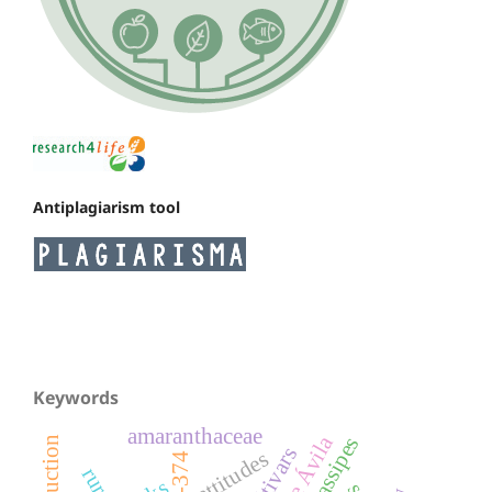
Antiplagiarism tool
Keywords
amaranthaceae
cultivars
attitudes
c99-374