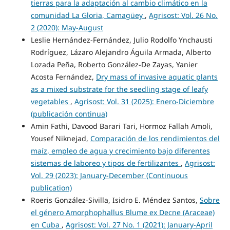
tierras para la adaptación al cambio climático en la
comunidad La Gloria, Camagüey
,
Agrisost: Vol. 26 No.
2 (2020): May-August
Leslie Hernández-Fernández, Julio Rodolfo Ynchausti
Rodríguez, Lázaro Alejandro Águila Armada, Alberto
Lozada Peña, Roberto González-De Zayas, Yanier
Acosta Fernández,
Dry mass of invasive aquatic plants
as a mixed substrate for the seedling stage of leafy
vegetables
,
Agrisost: Vol. 31 (2025): Enero-Diciembre
(publicación continua)
Amin Fathi, Davood Barari Tari, Hormoz Fallah Amoli,
Yousef Niknejad,
Comparación de los rendimientos del
maíz, empleo de agua y crecimiento bajo diferentes
sistemas de laboreo y tipos de fertilizantes
,
Agrisost:
Vol. 29 (2023): January-December (Continuous
publication)
Roeris González-Sivilla, Isidro E. Méndez Santos,
Sobre
el género Amorphophallus Blume ex Decne (Araceae)
en Cuba
,
Agrisost: Vol. 27 No. 1 (2021): January-April