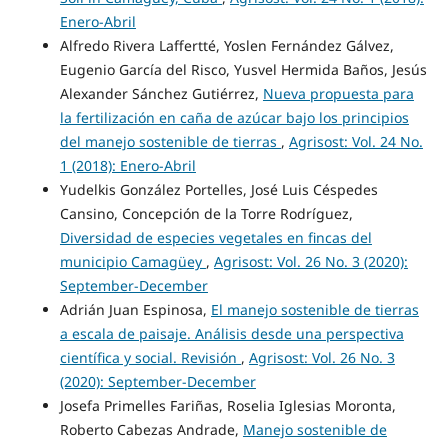
Enero-Abril
Alfredo Rivera Laffertté, Yoslen Fernández Gálvez,
Eugenio García del Risco, Yusvel Hermida Baños, Jesús
Alexander Sánchez Gutiérrez,
Nueva propuesta para
la fertilización en caña de azúcar bajo los principios
del manejo sostenible de tierras
,
Agrisost: Vol. 24 No.
1 (2018): Enero-Abril
Yudelkis González Portelles, José Luis Céspedes
Cansino, Concepción de la Torre Rodríguez,
Diversidad de especies vegetales en fincas del
municipio Camagüey
,
Agrisost: Vol. 26 No. 3 (2020):
September-December
Adrián Juan Espinosa,
El manejo sostenible de tierras
a escala de paisaje. Análisis desde una perspectiva
científica y social. Revisión
,
Agrisost: Vol. 26 No. 3
(2020): September-December
Josefa Primelles Fariñas, Roselia Iglesias Moronta,
Roberto Cabezas Andrade,
Manejo sostenible de