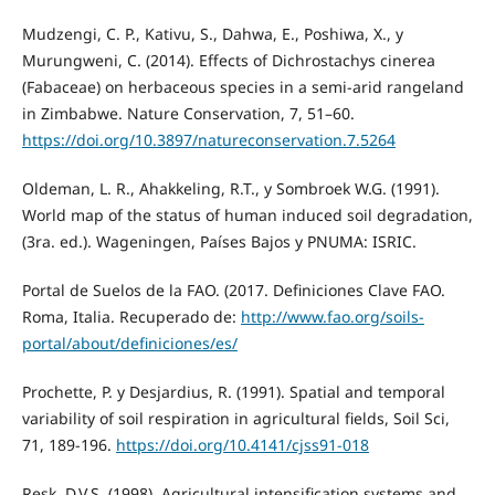
Mudzengi, C. P., Kativu, S., Dahwa, E., Poshiwa, X., y
Murungweni, C. (2014). Effects of Dichrostachys cinerea
(Fabaceae) on herbaceous species in a semi-arid rangeland
in Zimbabwe. Nature Conservation, 7, 51–60.
https://doi.org/10.3897/natureconservation.7.5264
Oldeman, L. R., Ahakkeling, R.T., y Sombroek W.G. (1991).
World map of the status of human induced soil degradation,
(3ra. ed.). Wageningen, Países Bajos y PNUMA: ISRIC.
Portal de Suelos de la FAO. (2017. Definiciones Clave FAO.
Roma, Italia. Recuperado de:
http://www.fao.org/soils-
portal/about/definiciones/es/
Prochette, P. y Desjardius, R. (1991). Spatial and temporal
variability of soil respiration in agricultural fields, Soil Sci,
71, 189-196.
https://doi.org/10.4141/cjss91-018
Resk, D.V.S. (1998). Agricultural intensification systems and