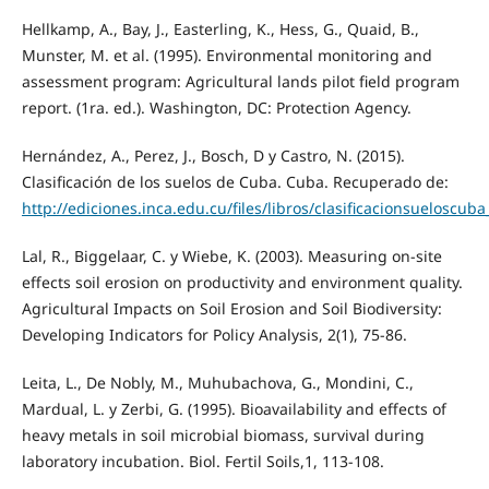
Hellkamp, A., Bay, J., Easterling, K., Hess, G., Quaid, B.,
Munster, M. et al. (1995). Environmental monitoring and
assessment program: Agricultural lands pilot field program
report. (1ra. ed.). Washington, DC: Protection Agency.
Hernández, A., Perez, J., Bosch, D y Castro, N. (2015).
Clasificación de los suelos de Cuba. Cuba. Recuperado de:
http://ediciones.inca.edu.cu/files/libros/clasificacionsueloscu
Lal, R., Biggelaar, C. y Wiebe, K. (2003). Measuring on-site
effects soil erosion on productivity and environment quality.
Agricultural Impacts on Soil Erosion and Soil Biodiversity:
Developing Indicators for Policy Analysis, 2(1), 75-86.
Leita, L., De Nobly, M., Muhubachova, G., Mondini, C.,
Mardual, L. y Zerbi, G. (1995). Bioavailability and effects of
heavy metals in soil microbial biomass, survival during
laboratory incubation. Biol. Fertil Soils,1, 113-108.