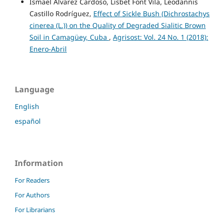
Ismael Alvarez Cardoso, Lisbet Font Vila, Leodannis
Castillo Rodríguez,
Effect of Sickle Bush (Dichrostachys
cinerea (L.)) on the Quality of Degraded Sialitic Brown
Soil in Camagüey, Cuba
,
Agrisost: Vol. 24 No. 1 (2018):
Enero-Abril
Language
English
español
Information
For Readers
For Authors
For Librarians