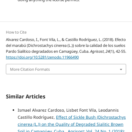
How to Cite
Alvarez Cardoso, I., Font Vila, L., & Castillo Rodríguez, L. (2018). Efecto
del marabú (Dichrostachys cinerea (L.)) sobre la calidad de los suelos
Pardo Sialítico degradados en Camagüey, Cuba.
Agrisost
,
24
(1), 42-55.
https://doi.org/10.5281/zenodo.11966490
More Citation Formats
Similar Articles
Ismael Alvarez Cardoso, Lisbet Font Vila, Leodannis
Castillo Rodríguez,
Effect of Sickle Bush (Dichrostachys
cinerea (L.)) on the Quality of Degraded Sialitic Brown
Soil in Camagüey, Cuba
,
Agrisost: Vol. 24 No. 1 (2018):