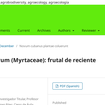
,agrobiodiversity, agroecology, agroecología
ements
Current
Archives
Authors
Reviewer
r-December
/
Novum cubanus plantae coluerunt
um (Myrtaceae): frutal de reciente
PDF (Spanish)
nvestigador Titular, Profesor
Published
mez Báez, Ciego de Ávila.