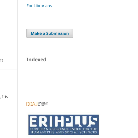
For Librarians
Make a Submission
Indexed
nt
 Iris