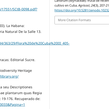
Landrum (Myrtaceae): frutal de recien
cultivo en Cuba.
Agrisost
,
24
(3), 207-21
88/17551/SCtB-0098.pdf?
https://doi.org/10.5281/zenodo.1023
More Citation Formats
III). La Habana:
ia Natural De la Salle 13.
/1234/363/29/Flora%20de%20Cuba%20III_405-
racas: Editorial Sucre.
Biodiversity Heritage
library.org/
ora seu Descriptiones
ae plantarum quas Regia
: 19-176. Recuperado de:
ro=3033&Pagina=1