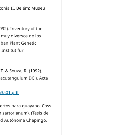
azonia II. Belém: Museu
992). Inventory of the
s muy diversos de los
Cuban Plant Genetic
Institut für
 T. & Souza, R. (1992).
 acutangulum DC.). Acta
2n3a01.pdf
njertos para guayabo: Cass
 sartorianum). (Tesis de
dad Autónoma Chapingo.