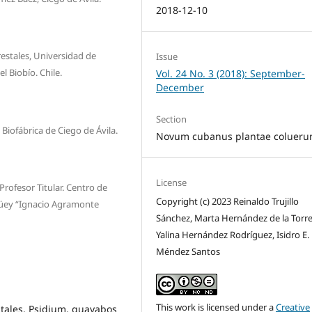
2018-12-10
restales, Universidad de
Issue
l Biobío. Chile.
Vol. 24 No. 3 (2018): September-
December
Section
iofábrica de Ciego de Ávila.
Novum cubanus plantae colueru
License
rofesor Titular. Centro de
Copyright (c) 2023 Reinaldo Trujillo
güey “Ignacio Agramonte
Sánchez, Marta Hernández de la Torre,
Yalina Hernández Rodríguez, Isidro E.
Méndez Santos
This work is licensed under a
Creative
utales, Psidium, guayabos