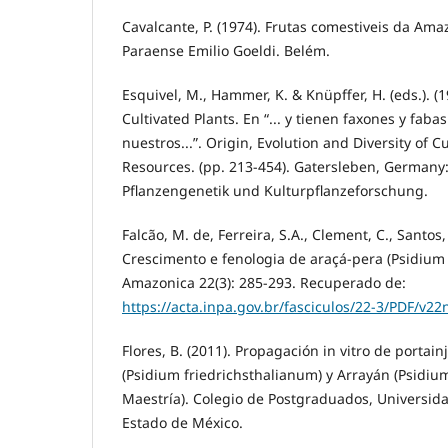
Cavalcante, P. (1974). Frutas comestiveis da Am
Paraense Emilio Goeldi. Belém.
Esquivel, M., Hammer, K. & Knüpffer, H. (eds.). (1
Cultivated Plants. En “... y tienen faxones y faba
nuestros...”. Origin, Evolution and Diversity of 
Resources. (pp. 213-454). Gatersleben, Germany: 
Pflanzengenetik und Kulturpflanzeforschung.
Falcão, M. de, Ferreira, S.A., Clement, C., Santos,
Crescimento e fenologia de araçá-pera (Psidium
Amazonica 22(3): 285-293. Recuperado de:
https://acta.inpa.gov.br/fasciculos/22-3/PDF/v2
Flores, B. (2011). Propagación in vitro de portai
(Psidium friedrichsthalianum) y Arrayán (Psidium
Maestría). Colegio de Postgraduados, Universi
Estado de México.