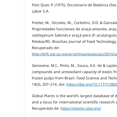
Font Quer, P. (1975). Diccionario de Botánica (5ta.
Labor S.A.
Fretter, M., Vizzotto, M., Corbelini, D.D. & Gonzal
Propriedades funcionais de araçá-amarelo, ara
cattleyanum Sabine) e araçá-pera (P. acutangulu
Pelotas/RS. Brazilian Journal of Food Technology, 
Recuperado de:
http://bjft.ital.sp.gov.br/artigos/especiais/201
Genovese, M.I., Pinto, M., Souza, A.E. de & Lajolo,
compounds and antioxidant capacity of exotic f
frozen pulps from Brazil. Food Science and Tech
14(3), 207–214, doi:
https://doi.org/10.1177/108
Global Plants is the world’s largest database of 
and a locus for international scientific research a
Recuperado de:
https://plants.jstor.org/