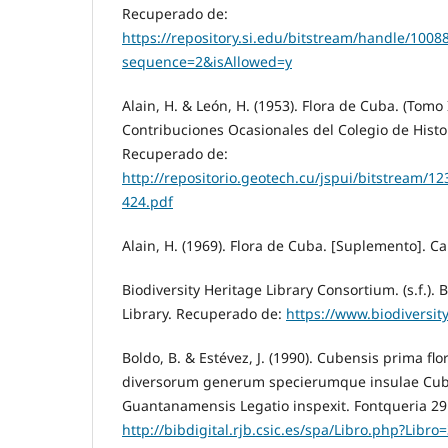
Recuperado de:
https://repository.si.edu/bitstream/handle/100
sequence=2&isAllowed=y
Alain, H. & León, H. (1953). Flora de Cuba. (Tomo 
Contribuciones Ocasionales del Colegio de Histor
Recuperado de:
http://repositorio.geotech.cu/jspui/bitstream
424.pdf
Alain, H. (1969). Flora de Cuba. [Suplemento]. Ca
Biodiversity Heritage Library Consortium. (s.f.). 
Library. Recuperado de:
https://www.biodiversity
Boldo, B. & Estévez, J. (1990). Cubensis prima fl
diversorum generum specierumque insulae Cub
Guantanamensis Legatio inspexit. Fontqueria 29
http://bibdigital.rjb.csic.es/spa/Libro.php?Lib