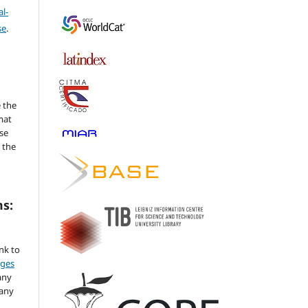
l-
se
.
 the
mat
se
 the
ms:
ink to
nges
any
 any