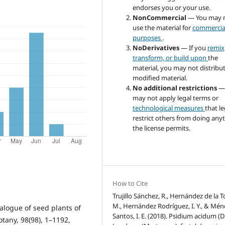
endorses you or your use.
NonCommercial
— You may 
use the material for
commercia
purposes
.
NoDerivatives
— If you
remix
transform, or build upon
the
material, you may not distribu
modified material.
No additional restrictions
—
may not apply legal terms or
technological measures
that le
restrict others from doing any
the license permits.
How to Cite
Trujillo Sánchez, R., Hernández de la T
M., Hernández Rodríguez, I. Y., & Mé
talogue of seed plants of
Santos, I. E. (2018). Psidium acidum (D
tany, 98(98), 1–1192,