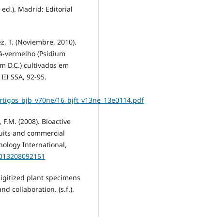
 ed.). Madrid: Editorial
ez, T. (Noviembre, 2010).
çá-vermelho (Psidium
m D.C.) cultivados em
III SSA, 92-95.
0/artigos_bjb_v70ne/16_bjft_v13ne_13e0114.pdf
 F.M. (2008). Bioactive
ruits and commercial
nology International,
2013208092151
digitized plant specimens
nd collaboration. (s.f.).