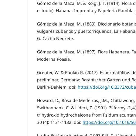
Gómez de la Maza, M. & Roig, J. T. (1914). Flora 
estudio). Habana: Imprenta y Papelería Rambla, 
Gómez de la Maza, M. (1889). Diccionario botán
vulgares cubanos y puertorriqueños. La Habana:
G. Cacho Negrete.
Gómez de la Maza, M. (1897). Flora Habanera. 
Moderna Poesía.
Greuter, W. & Rankin R. (2017). Espermatófitos d
preliminar. Germany: Botanischer Garten und 
Berlin-Dahlem, doi:
https://doi.org/10.3372/cuba
Howard, D., Rosa de Medeiros, J.M., Chittawong, V
Swithenbank, C. & Lidert, Z. (1991). 3’-formyl-2’,4’,
trihydroxidihydrochalcone from Psidum acuntan
30 (4): 1131-1132, doi:
https://doi.org/10.1016/S
Jardín Botánico Nacional. (1993-94). Catálogo de