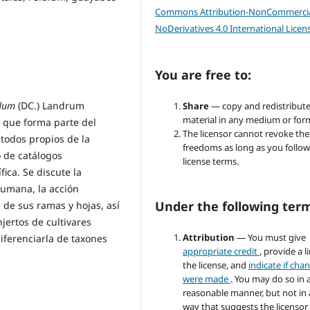
Commons Attribution-NonCommercia
NoDerivatives 4.0 International Licen
You are free to:
idum
(DC.) Landrum
Share
— copy and redistribute
material in any medium or for
r que forma parte del
The licensor cannot revoke the
todos propios de la
freedoms as long as you follow
o de catálogos
license terms.
fica. Se discute la
humana, la acción
Under the following ter
 de sus ramas y hojas, así
jertos de cultivares
Attribution
— You must give
diferenciarla de taxones
appropriate credit
, provide a l
the license, and
indicate if cha
were made
. You may do so in 
reasonable manner, but not in
way that suggests the licensor