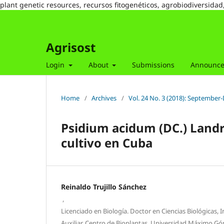
plant genetic resources, recursos fitogenéticos, agrobiodiversidad
Agrisost
Login
About
Submissions
Announc
Home
/
Archives
/
Vol. 24 No. 3 (2018): Septembe
Psidium acidum (DC.) Landr
cultivo en Cuba
Reinaldo Trujillo Sánchez
,
Licenciado en Biología. Doctor en Ciencias Biológicas, I
Auxiliar. Centro de Bioplantas, Universidad Máximo Gó