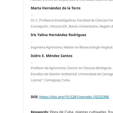
Marta Hernández de la Torre
,
Dr. C. Profesora-Investigadora. Facultad de Ciencias Fo
Concepción. Victoria 631, Barrio Universitario. Región de
Iris Yalina Hernández Rodríguez
,
Ingeniera Agrónoma. Máster en Biotecnología Vegetal. B
Isidro E. Méndez Santos
,
Profesor de Agronomía. Doctor en Ciencias Biológicas. P
Estudios de Gestión Ambiental. Universidad de Cama
Loynaz”. Camagüey, Cuba.
DOI:
https://doi.org/10.5281/zenodo.10232396
Keywords:
Flora de Cuba, plantas cultivadas, fr