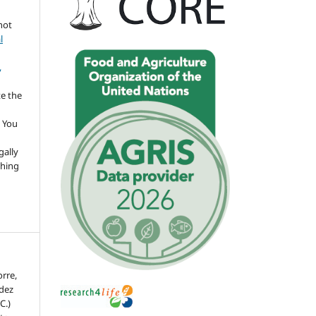
not
l
,
te the
 You
gally
thing
orre,
ndez
C.)