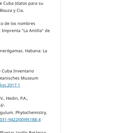
de Cuba (datos para su
Bouza y Cia.
ico de los nombres
 Imprenta "La Antilla" de
Fanerógamas. Habana: La
e Cuba Inventario
Botanisches Museum
list.2017.1
., Hedin, P.A.,
6’-
gulum. Phytochemistry,
0031-9422(00)95188-4
 Plantas Jardín Botánico