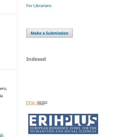
For Librarians
Make a Submission
Indexed
ero,
la
l-