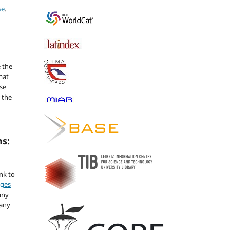
se
.
 the
mat
se
 the
ms:
ink to
nges
any
 any