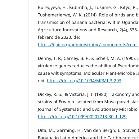
Buregyeya, H., Kubiriba, J., Tusiime, G., Kityo, R.,
Tushemerierwe, W. K. (2014). Role of birds and b
transmission of banana bacterial wilt in Uganda.
Agriculture Innovations and Research, 2(4), 636
febrero de 2020, de:
https://ijair.org/administrator/components/com_j
Denny, T. P., Carney, B. F., & Schell, M. A. (1990).
virulence genes reduces the ability of Pseudom
cause wilt symptoms. Molecular Plant-Microbe Int
doi:
https://doi.org/10.1094/MPMI-3-293
Dickey, R. S., & Victoria, J. I. (1980). Taxonomy 
strains of Erwinia isolated from Musa paradisiac
Journal of Systematic and Evolutionary Microbiol
https://doi.org/10.1099/00207713-30-1-129
Dita, M., Garming, H., Van den Bergh, I., Staver, C
Banana in Latin América and the Caribbean: curr