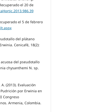
 Recuperado el 20 de
taHortic.2013.986.39
ecuperado el 5 de febrero
ult.aspx
eudotallo del plátano
rwinia. Cenicafé, 18(2):
n acuosa del pseudotallo
inia chysanthemi N. sp.
. A. (2013). Evaluación
 Pudrición por Erwinia en
II Congreso
anos. Armenia, Colombia.