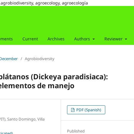
,agrobiodiversity, agroecology, agroecología
ements
Current
Archives
Authors
Reviewer
r-December
/
Agrobiodiversity
látanos (Dickeya paradisiaca):
 elementos de manejo
PDF (Spanish)
VIT), Santo Domingo, Villa
Published
icated)