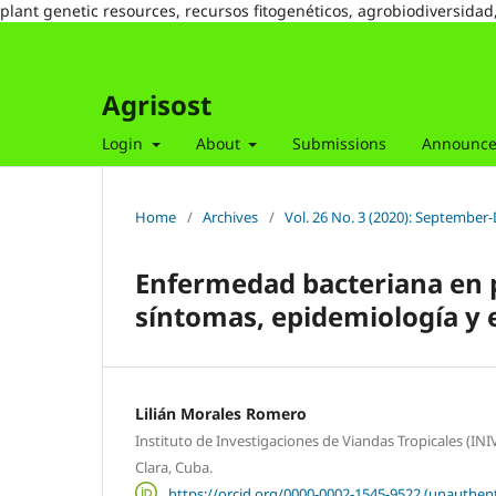
plant genetic resources, recursos fitogenéticos, agrobiodiversidad
Agrisost
Login
About
Submissions
Announc
Home
/
Archives
/
Vol. 26 No. 3 (2020): Septembe
Enfermedad bacteriana en p
síntomas, epidemiología y
Lilián Morales Romero
Instituto de Investigaciones de Viandas Tropicales (INI
Clara, Cuba.
https://orcid.org/0000-0002-1545-9522 (unauthent