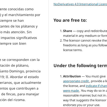
NoDerivatives 4.0 International Licen
ente conocidas como
) y el marchitamiento por
You are free to:
 siempre se han
ntes de los plátanos y
Share
— copy and redistribute
do más atención. Sin
material in any medium or for
mpactos significativos
The licensor cannot revoke the
siempre son bien
freedoms as long as you follow
license terms.
ue se corresponden con la
Under the following ter
tación de plátano,
Santo Domingo, provincia
Attribution
— You must give
19; II. Abordar el estado
appropriate credit
, provide a l
terianos, que actualmente
the license, and
indicate if cha
mentos que contribuyen a
were made
. You may do so in 
l de fincas, para manejar
reasonable manner, but not in
ción del rizoma.
way that suggests the licensor
endorses you or your use.