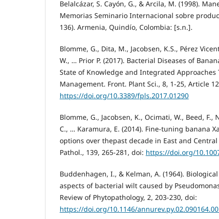
Belalcázar, S. Cayón, G., & Arcila, M. (1998). Ma
Memorias Seminario Internacional sobre producc
136). Armenia, Quindío, Colombia: [s.n.].
Blomme, G., Dita, M., Jacobsen, K.S., Pérez Vicent
W., … Prior P. (2017). Bacterial Diseases of Bana
State of Knowledge and Integrated Approaches 
Management. Front. Plant Sci., 8, 1-25, Article 12
https://doi.org/10.3389/fpls.2017.01290
Blomme, G., Jacobsen, K., Ocimati, W., Beed, F., 
C., … Karamura, E. (2014). Fine-tuning banana X
options over thepast decade in East and Central Af
Pathol., 139, 265-281, doi:
https://doi.org/10.10
Buddenhagen, I., & Kelman, A. (1964). Biological
aspects of bacterial wilt caused by Pseudomon
Review of Phytopathology, 2, 203-230, doi:
https://doi.org/10.1146/annurev.py.02.090164.0