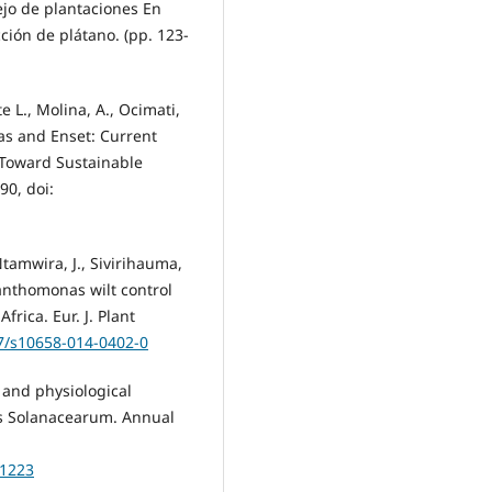
nejo de plantaciones En
ión de plátano. (pp. 123-
e L., Molina, A., Ocimati,
nas and Enset: Current
Toward Sustainable
90, doi:
Ntamwira, J., Sivirihauma,
anthomonas wilt control
rica. Eur. J. Plant
07/s10658-014-0402-0
 and physiological
as Solanacearum. Annual
01223