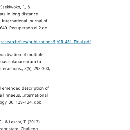
 Ssekiwoko, F., &
ats in long distance
 International Journal of
–640. Recuperado el 2 de
research/files/publications/IJAIR_481_Final.pdf
 Inactivation of multiple
onas solanacearum to
eractions., 3(5), 293-300,
and emended description of
a linnaeus. International
ogy, 30, 129–134, doi:
., & Lescot, T. (2013).
ent state. Challeng.