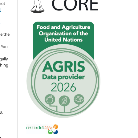
not
l
,
te the
 You
gally
thing
 &
.