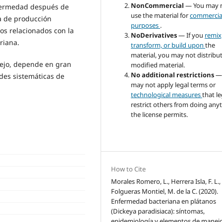
NonCommercial
— You may 
nfermedad después de
use the material for
commercia
a de producción
purposes
.
os relacionados con la
NoDerivatives
— If you
remix
riana.
transform, or build upon
the
material, you may not distribu
nejo, depende en gran
modified material.
No additional restrictions
—
des sistemáticas de
may not apply legal terms or
technological measures
that le
restrict others from doing any
the license permits.
How to Cite
Morales Romero, L., Herrera Isla, F. L.,
Folgueras Montiel, M. de la C. (2020).
Enfermedad bacteriana en plátanos
(Dickeya paradisiaca): síntomas,
epidemiología y elementos de manejo