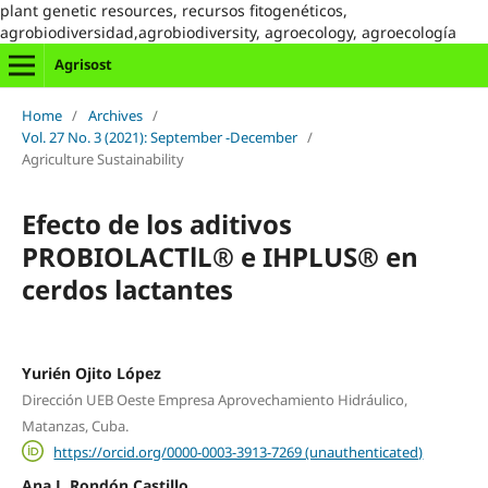
plant genetic resources, recursos fitogenéticos,
agrobiodiversidad,agrobiodiversity, agroecology, agroecología
Agrisost
Home
/
Archives
/
Vol. 27 No. 3 (2021): September -December
/
Agriculture Sustainability
Efecto de los aditivos
PROBIOLACTlL® e IHPLUS® en
cerdos lactantes
Yurién Ojito López
Dirección UEB Oeste Empresa Aprovechamiento Hidráulico,
Matanzas, Cuba.
https://orcid.org/0000-0003-3913-7269 (unauthenticated)
Ana J. Rondón Castillo