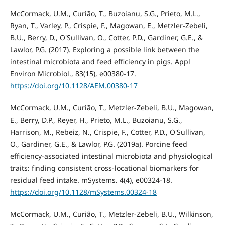
McCormack, U.M., Curião, T., Buzoianu, S.G., Prieto, M.L.,
Ryan, T., Varley, P., Crispie, F., Magowan, E., Metzler-Zebeli,
B.U., Berry, D., O'Sullivan, O., Cotter, P.D., Gardiner, G.E., &
Lawlor, P.G. (2017). Exploring a possible link between the
intestinal microbiota and feed efficiency in pigs. Appl
Environ Microbiol., 83(15), e00380-17.
https://doi.org/10.1128/AEM.00380-17
McCormack, U.M., Curião, T., Metzler-Zebeli, B.U., Magowan,
E., Berry, D.P., Reyer, H., Prieto, M.L., Buzoianu, S.G.,
Harrison, M., Rebeiz, N., Crispie, F., Cotter, P.D., O'Sullivan,
O., Gardiner, G.E., & Lawlor, P.G. (2019a). Porcine feed
efficiency-associated intestinal microbiota and physiological
traits: finding consistent cross-locational biomarkers for
residual feed intake. mSystems. 4(4), e00324-18.
https://doi.org/10.1128/mSystems.00324-18
McCormack, U.M., Curião, T., Metzler-Zebeli, B.U., Wilkinson,