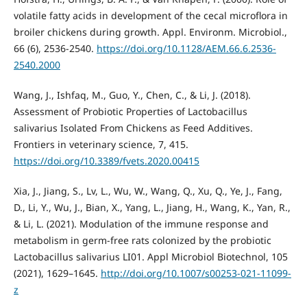
volatile fatty acids in development of the cecal microflora in
broiler chickens during growth. Appl. Environm. Microbiol.,
66 (6), 2536-2540.
https://doi.org/10.1128/AEM.66.6.2536-
2540.2000
Wang, J., Ishfaq, M., Guo, Y., Chen, C., & Li, J. (2018).
Assessment of Probiotic Properties of Lactobacillus
salivarius Isolated From Chickens as Feed Additives.
Frontiers in veterinary science, 7, 415.
https://doi.org/10.3389/fvets.2020.00415
Xia, J., Jiang, S., Lv, L., Wu, W., Wang, Q., Xu, Q., Ye, J., Fang,
D., Li, Y., Wu, J., Bian, X., Yang, L., Jiang, H., Wang, K., Yan, R.,
& Li, L. (2021). Modulation of the immune response and
metabolism in germ-free rats colonized by the probiotic
Lactobacillus salivarius LI01. Appl Microbiol Biotechnol, 105
(2021), 1629–1645.
http://doi.org/10.1007/s00253-021-11099-
z