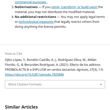
commercial purposes
.
NoDerivatives
— If you
remix, transform, or build upon
the
material, you may not distribute the modified material.
No additional restrictions
— You may not apply legal terms
or
technological measures
that legally restrict others from
doing anything the license permits.
How to Cite
Ojito López, Y., Rondón Castillo, A. J., Rodríguez Oliva, M., Milián
Florido, G., & Beruvides Rodríguez, A. (2021). Efecto de los aditivos
PROBIOLACTlL® e IHPLUS® en cerdos lactantes.
Agrisost
,
27
(3), 1-9.
https://doi.org/10.5281/zenodo.7925846
More Citation Formats
Similar Articles