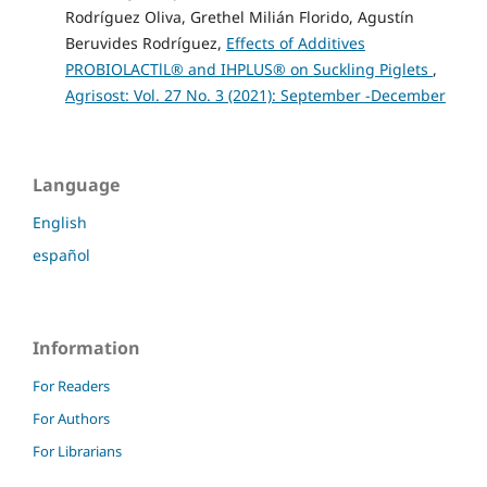
Rodríguez Oliva, Grethel Milián Florido, Agustín
Beruvides Rodríguez,
Effects of Additives
PROBIOLACTlL® and IHPLUS® on Suckling Piglets
,
Agrisost: Vol. 27 No. 3 (2021): September -December
Language
English
español
Information
For Readers
For Authors
For Librarians