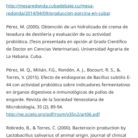
http://mesaredonda.cubadebate.cu/mesa-
redonda/2014/04/09/produccion-porcina-en-cuba/
Pérez, M. (2000). Obtención de un hidrolizado de crema de
levadura de destilería y evaluación de su actividad
probiótica. (Tesis presentada en opción al Grado Científico
de Doctor en Ciencias Veterinarias). Universidad Agraria de
La Habana. Cuba.
Pérez, M. Q., Milián, F.G., Rondón, A. J., Bocourt. R. S., &.
Torres, V. (2015). Efecto de endosporas de Bacillus subtilis E-
44 con actividad probiótica sobre indicadores fermentativos
en órganos digestivos e inmunológicos de pollos de
engorde. Revista de la Sociedad Venezolana de
Microbiología, 35 (2), 89-94.
http://ve.scielo.org/pdf/rsvm/v35n2/art06.pdf
Robredo, B., & Torres, C. (2000). Bacteriocin production by
Lactobacillus salivarius of animal origin. Journal of clinical