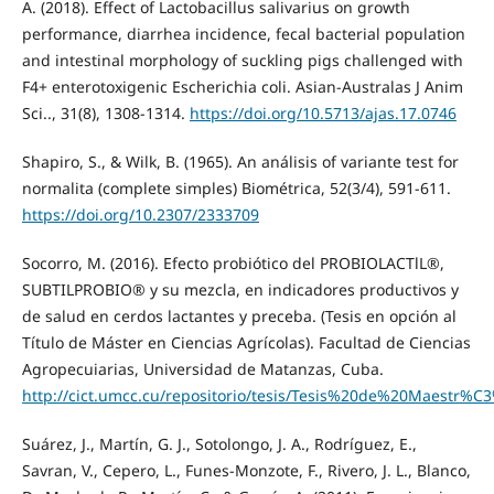
A. (2018). Effect of Lactobacillus salivarius on growth
performance, diarrhea incidence, fecal bacterial population
and intestinal morphology of suckling pigs challenged with
F4+ enterotoxigenic Escherichia coli. Asian-Australas J Anim
Sci.., 31(8), 1308-1314.
https://doi.org/10.5713/ajas.17.0746
Shapiro, S., & Wilk, B. (1965). An análisis of variante test for
normalita (complete simples) Biométrica, 52(3/4), 591-611.
https://doi.org/10.2307/2333709
Socorro, M. (2016). Efecto probiótico del PROBIOLACTlL®,
SUBTILPROBIO® y su mezcla, en indicadores productivos y
de salud en cerdos lactantes y preceba. (Tesis en opción al
Título de Máster en Ciencias Agrícolas). Facultad de Ciencias
Agropecuiarias, Universidad de Matanzas, Cuba.
http://cict.umcc.cu/repositorio/tesis/Tesis%20de%20Mae
Suárez, J., Martín, G. J., Sotolongo, J. A., Rodríguez, E.,
Savran, V., Cepero, L., Funes-Monzote, F., Rivero, J. L., Blanco,