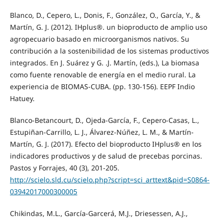
Blanco, D., Cepero, L., Donis, F., González, O., García, Y., &
Martín, G. J. (2012). IHplus®. un bioproducto de amplio uso
agropecuario basado en microorganismos nativos. Su
contribución a la sostenibilidad de los sistemas productivos
integrados. En J. Suárez y G. .J. Martín, (eds.), La biomasa
como fuente renovable de energía en el medio rural. La
experiencia de BIOMAS-CUBA. (pp. 130-156). EEPF Indio
Hatuey.
Blanco-Betancourt, D., Ojeda-García, F., Cepero-Casas, L.,
Estupiñan-Carrillo, L. J., Álvarez-Núñez, L. M., & Martín-
Martín, G. J. (2017). Efecto del bioproducto IHplus® en los
indicadores productivos y de salud de precebas porcinas.
Pastos y Forrajes, 40 (3), 201-205.
http://scielo.sld.cu/scielo.php?script=sci_arttext&pid=S0864-
03942017000300005
Chikindas, M.L., García-Garcerá, M.J., Driesessen, A.J.,