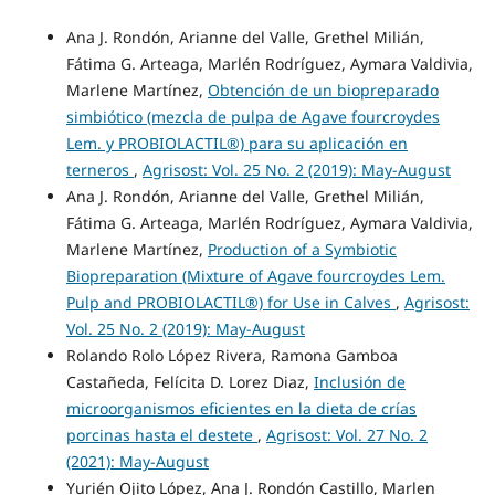
Ana J. Rondón, Arianne del Valle, Grethel Milián,
Fátima G. Arteaga, Marlén Rodríguez, Aymara Valdivia,
Marlene Martínez,
Obtención de un biopreparado
simbiótico (mezcla de pulpa de Agave fourcroydes
Lem. y PROBIOLACTIL®) para su aplicación en
terneros
,
Agrisost: Vol. 25 No. 2 (2019): May-August
Ana J. Rondón, Arianne del Valle, Grethel Milián,
Fátima G. Arteaga, Marlén Rodríguez, Aymara Valdivia,
Marlene Martínez,
Production of a Symbiotic
Biopreparation (Mixture of Agave fourcroydes Lem.
Pulp and PROBIOLACTIL®) for Use in Calves
,
Agrisost:
Vol. 25 No. 2 (2019): May-August
Rolando Rolo López Rivera, Ramona Gamboa
Castañeda, Felícita D. Lorez Diaz,
Inclusión de
microorganismos eficientes en la dieta de crías
porcinas hasta el destete
,
Agrisost: Vol. 27 No. 2
(2021): May-August
Yurién Ojito López, Ana J. Rondón Castillo, Marlen