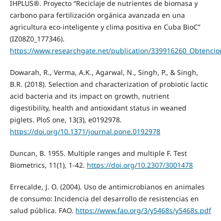
IHPLUS®. Proyecto “Reciclaje de nutrientes de biomasa y
carbono para fertilización orgánica avanzada en una
agricultura eco-inteligente y clima positiva en Cuba BioC”
(IZ08Z0_177346).
https://www.researchgate.net/publication/339916260_Obtencio
Dowarah, R., Verma, A.K., Agarwal, N., Singh, P., & Singh,
B.R. (2018). Selection and characterization of probiotic lactic
acid bacteria and its impact on growth, nutrient
digestibility, health and antioxidant status in weaned
piglets. PloS one, 13(3), e0192978.
https://doi.org/10.1371/journal.pone.0192978
Duncan, B. 1955. Multiple ranges and multiple F. Test
Biometrics, 11(1), 1-42.
https://doi.org/10.2307/3001478
Errecalde, J. O. (2004). Uso de antimicrobianos en animales
de consumo: Incidencia del desarrollo de resistencias en
salud pública. FAO.
https://www.fao.org/3/y5468s/y5468s.pdf