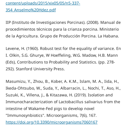
content/uploads/2015/xix05/05/n5-337-
354_Anselmo%20Hdez.pdf
IIP (Instituto de Investigaciones Porcinas). (2008). Manual de
procedimientos técnicos para la crianza porcina. Ministerio
de la Agricultura. Grupo de Producción Porcina. La Habana.
Levene, H. (1960). Robust test for the equality of variance. En
I. Olkin, S.G. Ghurye, W Hoeffeling, W.G. Madow, H.B. Mann
(Eds), Contributions to Probability and Statistics. (pp. 278-
292). Stanford University Press.
Masumizu, Y., Zhou, B., Kober, A. K.M., Islam, M. A., Iida, H.,
Ikeda-Ohtsubo, W., Suda, Y., Albarracin, L., Nochi, T., Aso, H.,
Suzuki, K., Villena, J., & Kitazawa, H. (2019). Isolation and
Immunocharacterization of Lactobacillus salivarius from the
intestine of Wakame-Fed pigs to develop novel
"Immunosynbiotics". Microorganisms, 7(6), 167.
https://doi.org/10.3390/microorganisms7060167