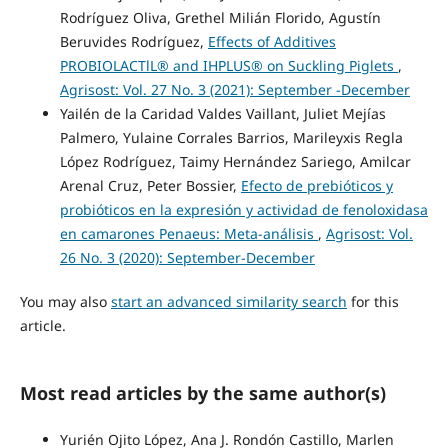
Rodríguez Oliva, Grethel Milián Florido, Agustín
Beruvides Rodríguez,
Effects of Additives
PROBIOLACTlL® and IHPLUS® on Suckling Piglets
,
Agrisost: Vol. 27 No. 3 (2021): September -December
Yailén de la Caridad Valdes Vaillant, Juliet Mejías
Palmero, Yulaine Corrales Barrios, Marileyxis Regla
López Rodríguez, Taimy Hernández Sariego, Amilcar
Arenal Cruz, Peter Bossier,
Efecto de prebióticos y
probióticos en la expresión y actividad de fenoloxidasa
en camarones Penaeus: Meta-análisis
,
Agrisost: Vol.
26 No. 3 (2020): September-December
You may also
start an advanced similarity search
for this
article.
Most read articles by the same author(s)
Yurién Ojito López, Ana J. Rondón Castillo, Marlen