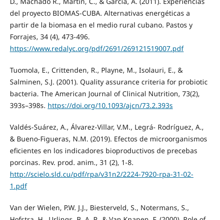
D., Machado R., Martín, C., & García, A. (2011). Experiencias
del proyecto BIOMAS-CUBA. Alternativas energéticas a
partir de la biomasa en el medio rural cubano. Pastos y
Forrajes, 34 (4), 473-496.
https://www.redalyc.org/pdf/2691/269121519007.pdf
Tuomola, E., Crittenden, R., Playne, M., Isolauri, E., &
Salminen, S.J. (2001). Quality assurance criteria for probiotic
bacteria. The American Journal of Clinical Nutrition, 73(2),
393s–398s.
https://doi.org/10.1093/ajcn/73.2.393s
Valdés-Suárez, A., Álvarez-Villar, V.M., Legrá- Rodríguez, A.,
& Bueno-Figueras, N.M. (2019). Efectos de microorganismos
eficientes en los indicadores bioproductivos de precebas
porcinas. Rev. prod. anim., 31 (2), 1-8.
http://scielo.sld.cu/pdf/rpa/v31n2/2224-7920-rpa-31-02-
1.pdf
Van der Wielen, P.W. J.J., Biesterveld, S., Notermans, S.,
Hofstra, H., Urlings, B. A. P., & Van Knapen, F. (2000). Role of