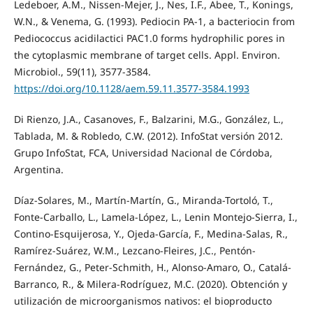
Ledeboer, A.M., Nissen-Mejer, J., Nes, I.F., Abee, T., Konings,
W.N., & Venema, G. (1993). Pediocin PA-1, a bacteriocin from
Pediococcus acidilactici PAC1.0 forms hydrophilic pores in
the cytoplasmic membrane of target cells. Appl. Environ.
Microbiol., 59(11), 3577-3584.
https://doi.org/10.1128/aem.59.11.3577-3584.1993
Di Rienzo, J.A., Casanoves, F., Balzarini, M.G., González, L.,
Tablada, M. & Robledo, C.W. (2012). InfoStat versión 2012.
Grupo InfoStat, FCA, Universidad Nacional de Córdoba,
Argentina.
Díaz-Solares, M., Martín-Martín, G., Miranda-Tortoló, T.,
Fonte-Carballo, L., Lamela-López, L., Lenin Montejo-Sierra, I.,
Contino-Esquijerosa, Y., Ojeda-García, F., Medina-Salas, R.,
Ramírez-Suárez, W.M., Lezcano-Fleires, J.C., Pentón-
Fernández, G., Peter-Schmith, H., Alonso-Amaro, O., Catalá-
Barranco, R., & Milera-Rodríguez, M.C. (2020). Obtención y
utilización de microorganismos nativos: el bioproducto