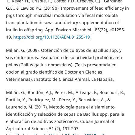
T., Reyer, H., Crispie, F., Cotter, P.D., Creevey, C.J., Gardiner,
G.E., & Lawlor, P.G. (2019b). Improvement of feed efficiency in
pigs through microbial modulation via fecal microbiota
transplantation in sows and dietary supplementation of
inulin in offspring. Appl Environ Microbiol., 85(22), e01255-
19.
https://doi.org/10.1128/AEM.01255-19
Milián, G. (2009). Obtención de cultivos de Bacillus spp. y
sus endosporas. Evaluación de su actividad probiótica en
pollos (Gallus gallus domesticus). (Tesis presentada en
opción al grado científico de Doctor en Ciencias
Veterinarias). Instituto de Ciencia Animal. La Habana.
Milián, G., Rondón, A.J., Pérez, M., Arteaga, F., Boucourt, R.,
Portilla, Y., Rodríguez, M., Pérez, Y., Beruvides, A., &
Laurencio, M. (2017). Metodología para el aislamiento,
identificación y selección de cepas de Bacillus spp. para la
elaboración de aditivos zootécnicos. Cuban Journal of
Agricultural Science, 51 (2), 197-207.