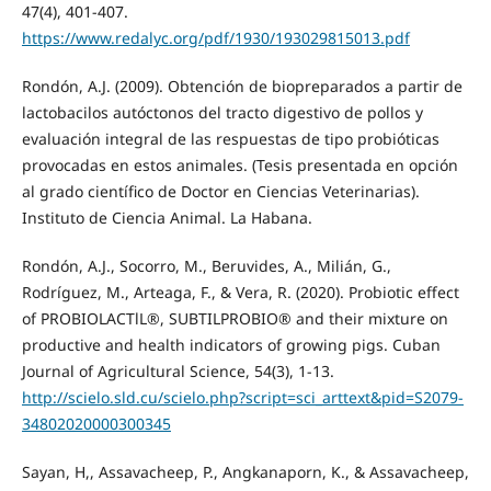
47(4), 401-407.
https://www.redalyc.org/pdf/1930/193029815013.pdf
Rondón, A.J. (2009). Obtención de biopreparados a partir de
lactobacilos autóctonos del tracto digestivo de pollos y
evaluación integral de las respuestas de tipo probióticas
provocadas en estos animales. (Tesis presentada en opción
al grado científico de Doctor en Ciencias Veterinarias).
Instituto de Ciencia Animal. La Habana.
Rondón, A.J., Socorro, M., Beruvides, A., Milián, G.,
Rodríguez, M., Arteaga, F., & Vera, R. (2020). Probiotic effect
of PROBIOLACTlL®, SUBTILPROBIO® and their mixture on
productive and health indicators of growing pigs. Cuban
Journal of Agricultural Science, 54(3), 1-13.
http://scielo.sld.cu/scielo.php?script=sci_arttext&pid=S2079-
34802020000300345
Sayan, H,, Assavacheep, P., Angkanaporn, K., & Assavacheep,