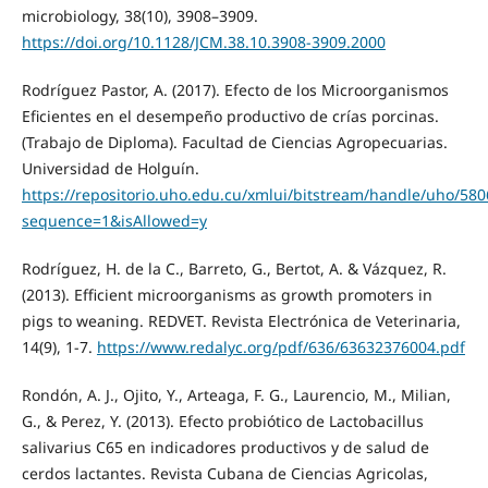
microbiology, 38(10), 3908–3909.
https://doi.org/10.1128/JCM.38.10.3908-3909.2000
Rodríguez Pastor, A. (2017). Efecto de los Microorganismos
Eficientes en el desempeño productivo de crías porcinas.
(Trabajo de Diploma). Facultad de Ciencias Agropecuarias.
Universidad de Holguín.
https://repositorio.uho.edu.cu/xmlui/bitstream/handle/uho
sequence=1&isAllowed=y
Rodríguez, H. de la C., Barreto, G., Bertot, A. & Vázquez, R.
(2013). Efficient microorganisms as growth promoters in
pigs to weaning. REDVET. Revista Electrónica de Veterinaria,
14(9), 1-7.
https://www.redalyc.org/pdf/636/63632376004.pdf
Rondón, A. J., Ojito, Y., Arteaga, F. G., Laurencio, M., Milian,
G., & Perez, Y. (2013). Efecto probiótico de Lactobacillus
salivarius C65 en indicadores productivos y de salud de
cerdos lactantes. Revista Cubana de Ciencias Agricolas,