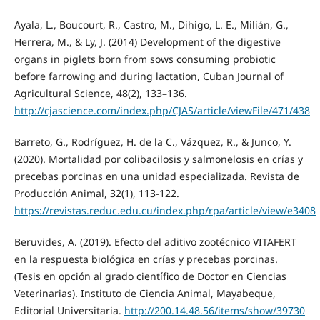
Ayala, L., Boucourt, R., Castro, M., Dihigo, L. E., Milián, G.,
Herrera, M., & Ly, J. (2014) Development of the digestive
organs in piglets born from sows consuming probiotic
before farrowing and during lactation, Cuban Journal of
Agricultural Science, 48(2), 133–136.
http://cjascience.com/index.php/CJAS/article/viewFile/471/438
Barreto, G., Rodríguez, H. de la C., Vázquez, R., & Junco, Y.
(2020). Mortalidad por colibacilosis y salmonelosis en crías y
precebas porcinas en una unidad especializada. Revista de
Producción Animal, 32(1), 113-122.
https://revistas.reduc.edu.cu/index.php/rpa/article/view/e3408
Beruvides, A. (2019). Efecto del aditivo zootécnico VITAFERT
en la respuesta biológica en crías y precebas porcinas.
(Tesis en opción al grado científico de Doctor en Ciencias
Veterinarias). Instituto de Ciencia Animal, Mayabeque,
Editorial Universitaria.
http://200.14.48.56/items/show/39730