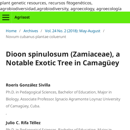
plant genetic resources, recursos fitogenéticos,
agrobiodiversidad,agrobiodiversity, agroecology, agroecología
Agrisost
Home
/
Archives
/
Vol. 24 No. 2 (2018): May-August
/
Novum cubanus plantae coluerunt
Dioon spinulosum (Zamiaceae), a
Notable Exotic Tree in Camagüey
Roeris González Sivilla
Ph.D. in Pedagogical Sciences, Bachelor of Education, Major in
Biology. Associate Professor. Ignacio Agramonte Loynaz University
of Camagüey, Cuba.
,
Julio C. Rifa Téllez
Ph.D. in Pedagogical Sciences, Bachelor of Education, Major in