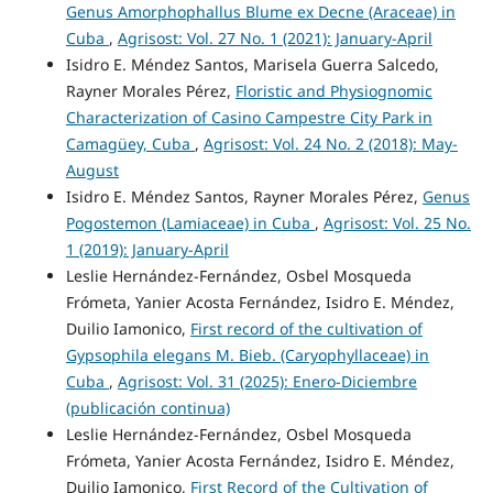
Genus Amorphophallus Blume ex Decne (Araceae) in
Cuba
,
Agrisost: Vol. 27 No. 1 (2021): January-April
Isidro E. Méndez Santos, Marisela Guerra Salcedo,
Rayner Morales Pérez,
Floristic and Physiognomic
Characterization of Casino Campestre City Park in
Camagüey, Cuba
,
Agrisost: Vol. 24 No. 2 (2018): May-
August
Isidro E. Méndez Santos, Rayner Morales Pérez,
Genus
Pogostemon (Lamiaceae) in Cuba
,
Agrisost: Vol. 25 No.
1 (2019): January-April
Leslie Hernández-Fernández, Osbel Mosqueda
Frómeta, Yanier Acosta Fernández, Isidro E. Méndez,
Duilio Iamonico,
First record of the cultivation of
Gypsophila elegans M. Bieb. (Caryophyllaceae) in
Cuba
,
Agrisost: Vol. 31 (2025): Enero-Diciembre
(publicación continua)
Leslie Hernández-Fernández, Osbel Mosqueda
Frómeta, Yanier Acosta Fernández, Isidro E. Méndez,
Duilio Iamonico,
First Record of the Cultivation of