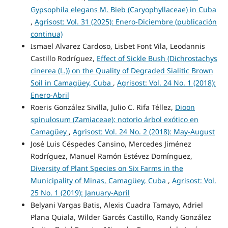
Gypsophila elegans M. Bieb (Caryophyllaceae) in Cuba
,
Agrisost: Vol. 31 (2025): Enero-Diciembre (publicación
continua)
Ismael Alvarez Cardoso, Lisbet Font Vila, Leodannis
Castillo Rodríguez,
Effect of Sickle Bush (Dichrostachys
cinerea (L.)) on the Quality of Degraded Sialitic Brown
Soil in Camagüey, Cuba
,
Agrisost: Vol. 24 No. 1 (2018):
Enero-Abril
Roeris González Sivilla, Julio C. Rifa Téllez,
Dioon
spinulosum (Zamiaceae): notorio árbol exótico en
Camagüey
,
Agrisost: Vol. 24 No. 2 (2018): May-August
José Luis Céspedes Cansino, Mercedes Jiménez
Rodríguez, Manuel Ramón Estévez Domínguez,
Diversity of Plant Species on Six Farms in the
Municipality of Minas, Camagüey, Cuba
,
Agrisost: Vol.
25 No. 1 (2019): January-April
Belyani Vargas Batis, Alexis Cuadra Tamayo, Adriel
Plana Quiala, Wilder Garcés Castillo, Randy González