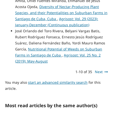
Amita, Oniel Fuentes Miranda, Enmanuel de Jesús
Acosta Ojeda,
Diversity of Nectar-Producing Plant
Species, and their Potentialities on Suburban Farms in
Santiago de Cuba, Cuba
,
Agrisost: Vol. 29 (2023):
January-December (Continuous publication)
José Orlando del Toro Rivera, Belyani Vargas Batis,
Rubert Rodríguez Fonseca, Ernesto Jesús Rodríguez
Suárez, Daliena Fernández Baño, Yordi Mauro Ramos
García,
Nutritional Potential of Weeds on Suburban
Farms in Santiago de Cuba
,
Agrisost: Vol. 25 No. 2
(2019): May-August
1-10 of 35
Next
You may also
start an advanced similarity search
for this
article.
Most read articles by the same author(s)