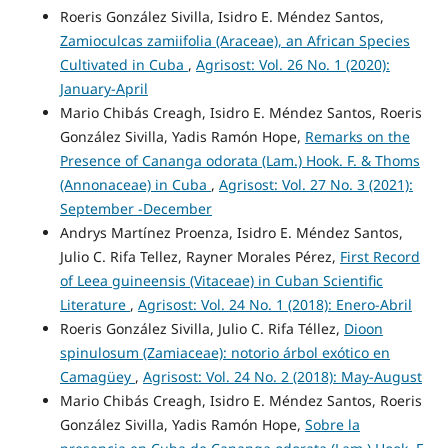
Roeris González Sivilla, Isidro E. Méndez Santos,
Zamioculcas zamiifolia (Araceae), an African Species
Cultivated in Cuba
,
Agrisost: Vol. 26 No. 1 (2020):
January-April
Mario Chibás Creagh, Isidro E. Méndez Santos, Roeris
González Sivilla, Yadis Ramón Hope,
Remarks on the
Presence of Cananga odorata (Lam.) Hook. F. & Thoms
(Annonaceae) in Cuba
,
Agrisost: Vol. 27 No. 3 (2021):
September -December
Andrys Martínez Proenza, Isidro E. Méndez Santos,
Julio C. Rifa Tellez, Rayner Morales Pérez,
First Record
of Leea guineensis (Vitaceae) in Cuban Scientific
Literature
,
Agrisost: Vol. 24 No. 1 (2018): Enero-Abril
Roeris González Sivilla, Julio C. Rifa Téllez,
Dioon
spinulosum (Zamiaceae): notorio árbol exótico en
Camagüey
,
Agrisost: Vol. 24 No. 2 (2018): May-August
Mario Chibás Creagh, Isidro E. Méndez Santos, Roeris
González Sivilla, Yadis Ramón Hope,
Sobre la