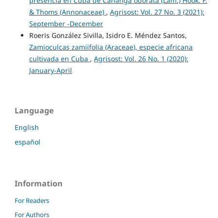
presencia en Cuba de Cananga odorata (Lam.) Hook. F.
& Thoms (Annonaceae)
,
Agrisost: Vol. 27 No. 3 (2021):
September -December
Roeris González Sivilla, Isidro E. Méndez Santos,
Zamioculcas zamiifolia (Araceae), especie africana
cultivada en Cuba
,
Agrisost: Vol. 26 No. 1 (2020):
January-April
Language
English
español
Information
For Readers
For Authors