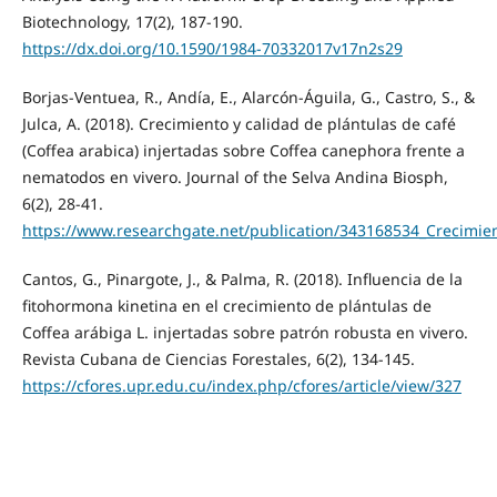
Biotechnology, 17(2), 187-190.
https://dx.doi.org/10.1590/1984-70332017v17n2s29
Borjas-Ventuea, R., Andía, E., Alarcón-Águila, G., Castro, S., &
Julca, A. (2018). Crecimiento y calidad de plántulas de café
(Coffea arabica) injertadas sobre Coffea canephora frente a
nematodos en vivero. Journal of the Selva Andina Biosph,
6(2), 28-41.
https://www.researchgate.net/publication/343168534_Crecimie
Cantos, G., Pinargote, J., & Palma, R. (2018). Influencia de la
fitohormona kinetina en el crecimiento de plántulas de
Coffea arábiga L. injertadas sobre patrón robusta en vivero.
Revista Cubana de Ciencias Forestales, 6(2), 134-145.
https://cfores.upr.edu.cu/index.php/cfores/article/view/327
Cisneros-Rojas, C. A., Sańchez-de Prager, M., & Menjivar-
Flores, J. C. (2017). Efecto de bacterias solubilizadoras de
fosfatos sobre el desarrollo de plántulas de café. Agronomía