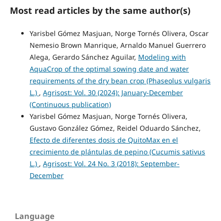
Most read articles by the same author(s)
Yarisbel Gómez Masjuan, Norge Tornés Olivera, Oscar
Nemesio Brown Manrique, Arnaldo Manuel Guerrero
Alega, Gerardo Sánchez Aguilar,
Modeling with
AquaCrop of the optimal sowing date and water
requirements of the dry bean crop (Phaseolus vulgaris
L.)
,
Agrisost: Vol. 30 (2024): January-December
(Continuous publication)
Yarisbel Gómez Masjuan, Norge Tornés Olivera,
Gustavo González Gómez, Reidel Oduardo Sánchez,
Efecto de diferentes dosis de QuitoMax en el
crecimiento de plántulas de pepino (Cucumis sativus
L.)
,
Agrisost: Vol. 24 No. 3 (2018): September-
December
Language