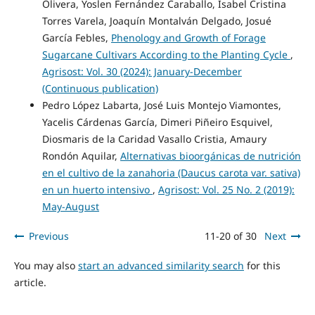
Olivera, Yoslen Fernández Caraballo, Isabel Cristina
Torres Varela, Joaquín Montalván Delgado, Josué
García Febles,
Phenology and Growth of Forage
Sugarcane Cultivars According to the Planting Cycle
,
Agrisost: Vol. 30 (2024): January-December
(Continuous publication)
Pedro López Labarta, José Luis Montejo Viamontes,
Yacelis Cárdenas García, Dimeri Piñeiro Esquivel,
Diosmaris de la Caridad Vasallo Cristia, Amaury
Rondón Aquilar,
Alternativas bioorgánicas de nutrición
en el cultivo de la zanahoria (Daucus carota var. sativa)
en un huerto intensivo
,
Agrisost: Vol. 25 No. 2 (2019):
May-August
Previous
11-20 of 30
Next
You may also
start an advanced similarity search
for this
article.