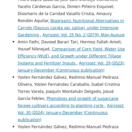
Yacelis Cárdenas García, Dimeri Piñeiro Esquivel,
Diosmaris de la Caridad Vasallo Cristia, Amaury
Rondón Aquilar,
Bioorganic Nutritional Alternatives in
Carrots (Daucus carota var. sativa), under Intensive
Gardening
,
Agrisost: Vol. 25 No. 2 (2019): May-August
Amin Fathi, Davood Barari Tari, Hormoz Fallah Amoli,
Yousef Niknejad,
Comparison of Corn Yield, Water Use
Efficiency (WUE), and Growth under Different Tillage
Systems and Fertilizer Inputs
,
Agrisost: Vol. 29 (2023):
January-December (Continuous publication)
Yoslen Fernández Gálvez, Redimio Manuel Pedraza
Olivera, Yoslen Fernández Caraballo, Isabel Cristina
Torres Varela, Joaquín Montalván Delgado, Josué
García Febles,
Phenology and growth of sugarcane
forage cultivars according to planting cycle
,
Agrisost:
Vol. 30 (2024): January-December (Continuous
publication)
Yoslen Fernández Gálvez, Redimio Manuel Pedraza