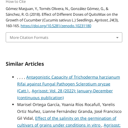
How to Cite
Gómez Masjuan, Y., Tornés Olivera, N., González Gómez, G., &
Sánchez, R. O. (2018). Effect of Different Doses of QuitoMax on the
Growth of Cucumber (Cucumis sativus L.) Seedlings.
Agrisost
,
24
(3),
160-165.
https://doi.org/10.5281/zenodo.10231180
More Citation Formats
Similar Articles
, , , ,
Antagonistic Capacity of Trichoderma harzianum
Rifai against Fungal Pathogen Sclerotium oryzae
(Catt.)
,
Agrisost: Vol. 28 (2022): January-December
(continuous publication)
Marisel Ortega García, Yoania Ríos Rocafull, Yarelis
Ortiz Nuñez, Lianne Fernández Granda, José Francisco
Gil Vidal,
Effect of the salinity on the germination of
cultivars of grains under conditions in vitro
,
Agrisost: