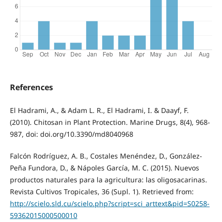
References
El Hadrami, A., & Adam L. R., El Hadrami, I. & Daayf, F.
(2010). Chitosan in Plant Protection. Marine Drugs, 8(4), 968-
987, doi: doi.org/10.3390/md8040968
Falcón Rodríguez, A. B., Costales Menéndez, D., González-
Peña Fundora, D., & Nápoles García, M. C. (2015). Nuevos
productos naturales para la agricultura: las oligosacarinas.
Revista Cultivos Tropicales, 36 (Supl. 1). Retrieved from:
http://scielo.sld.cu/scielo.php?script=sci_arttext&pid=S0258-
59362015000500010