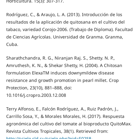
Horticultura. 15(3): 307-317.
Rodríguez, C., & Araujo, L. A. (2013). Introducción de los
resultados de la aplicación de quitosana en el cultivo del
tabaco, variedad Corojo-2006. (Trabajo de Diploma). Facultad
de Ciencias Agrícolas. Universidad de Granma. Granma,
Cuba.
Sharathchandra, R. G., Niranjan Raj. S., Shetty. N. P.,
Amruthesh, K. N., & Shekar Shetty, H. (2004). A Chitosan
formulation ElexaTM induces downymildew disease
resistance and growth promotion in pearl millet. Crop
Protection, 23(10), 881–888, doi:
10.1016/j.cropro.2003.12.008
Terry Alfonso, E., Falcón Rodríguez, A., Ruiz Padrón, J.,
Carrillo Sosa, Y., & Morales Morales, H. (2017). Respuesta
agronómica del cultivo del tomate al bioproducto QuitoMax.
Revista Cultivos Tropicales, 38(1). Retrieved from:
http://scielo.sld.cu/scielo.php?pid=S0258-