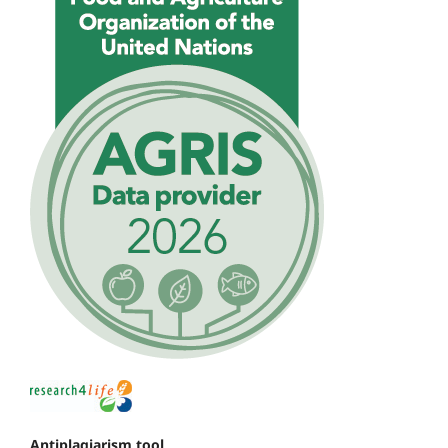
Antiplagiarism tool