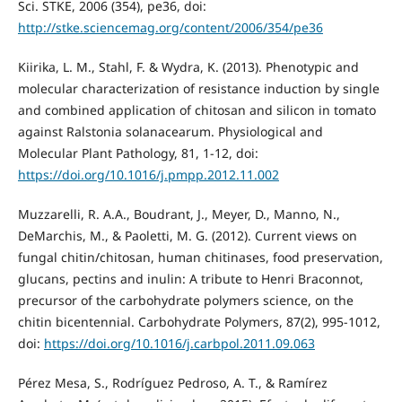
Sci. STKE, 2006 (354), pe36, doi:
http://stke.sciencemag.org/content/2006/354/pe36
Kiirika, L. M., Stahl, F. & Wydra, K. (2013). Phenotypic and
molecular characterization of resistance induction by single
and combined application of chitosan and silicon in tomato
against Ralstonia solanacearum. Physiological and
Molecular Plant Pathology, 81, 1-12, doi:
https://doi.org/10.1016/j.pmpp.2012.11.002
Muzzarelli, R. A.A., Boudrant, J., Meyer, D., Manno, N.,
DeMarchis, M., & Paoletti, M. G. (2012). Current views on
fungal chitin/chitosan, human chitinases, food preservation,
glucans, pectins and inulin: A tribute to Henri Braconnot,
precursor of the carbohydrate polymers science, on the
chitin bicentennial. Carbohydrate Polymers, 87(2), 995-1012,
doi:
https://doi.org/10.1016/j.carbpol.2011.09.063
Pérez Mesa, S., Rodríguez Pedroso, A. T., & Ramírez