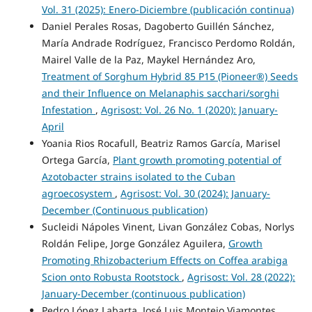
Vol. 31 (2025): Enero-Diciembre (publicación continua)
Daniel Perales Rosas, Dagoberto Guillén Sánchez,
María Andrade Rodríguez, Francisco Perdomo Roldán,
Mairel Valle de la Paz, Maykel Hernández Aro,
Treatment of Sorghum Hybrid 85 P15 (Pioneer®) Seeds
and their Influence on Melanaphis sacchari/sorghi
Infestation
,
Agrisost: Vol. 26 No. 1 (2020): January-
April
Yoania Rios Rocafull, Beatriz Ramos García, Marisel
Ortega García,
Plant growth promoting potential of
Azotobacter strains isolated to the Cuban
agroecosystem
,
Agrisost: Vol. 30 (2024): January-
December (Continuous publication)
Sucleidi Nápoles Vinent, Livan González Cobas, Norlys
Roldán Felipe, Jorge González Aguilera,
Growth
Promoting Rhizobacterium Effects on Coffea arabiga
Scion onto Robusta Rootstock
,
Agrisost: Vol. 28 (2022):
January-December (continuous publication)
Pedro López Labarta, José Luis Montejo Viamontes,