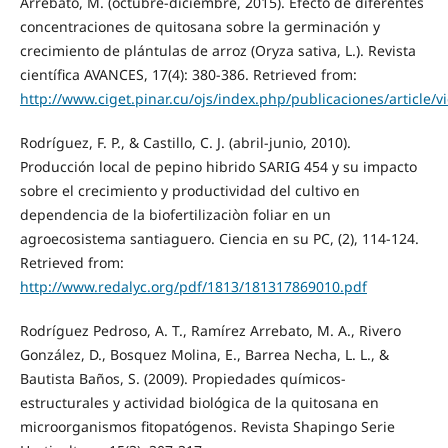
Arrebato, M. (octubre-diciembre, 2015). Efecto de diferentes
concentraciones de quitosana sobre la germinación y
crecimiento de plántulas de arroz (Oryza sativa, L.). Revista
científica AVANCES, 17(4): 380-386. Retrieved from:
http://www.ciget.pinar.cu/ojs/index.php/publicaciones/article/
Rodríguez, F. P., & Castillo, C. J. (abril-junio, 2010).
Producción local de pepino hibrido SARIG 454 y su impacto
sobre el crecimiento y productividad del cultivo en
dependencia de la biofertilizaciòn foliar en un
agroecosistema santiaguero. Ciencia en su PC, (2), 114-124.
Retrieved from:
http://www.redalyc.org/pdf/1813/181317869010.pdf
Rodríguez Pedroso, A. T., Ramírez Arrebato, M. A., Rivero
González, D., Bosquez Molina, E., Barrea Necha, L. L., &
Bautista Baños, S. (2009). Propiedades químicos-
estructurales y actividad biológica de la quitosana en
microorganismos fitopatógenos. Revista Shapingo Serie