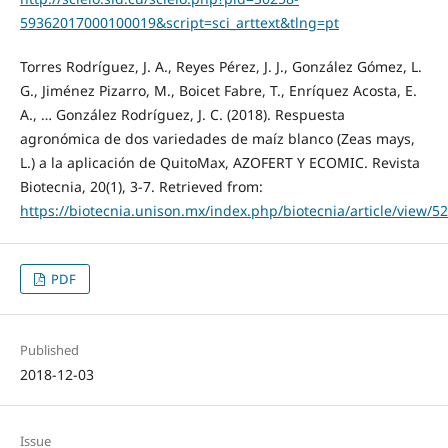
59362017000100019&script=sci_arttext&tlng=pt
Torres Rodríguez, J. A., Reyes Pérez, J. J., González Gómez, L.
G., Jiménez Pizarro, M., Boicet Fabre, T., Enríquez Acosta, E.
A., … González Rodríguez, J. C. (2018). Respuesta
agronómica de dos variedades de maíz blanco (Zeas mays,
L.) a la aplicación de QuitoMax, AZOFERT Y ECOMIC. Revista
Biotecnia, 20(1), 3-7. Retrieved from:
https://biotecnia.unison.mx/index.php/biotecnia/article/view/5
PDF
Published
2018-12-03
Issue