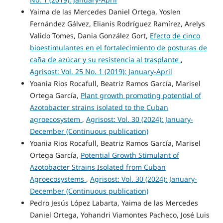
Yaima de las Mercedes Daniel Ortega, Yoslen
Fernández Gálvez, Elianis Rodríguez Ramírez, Arelys
Valido Tomes, Dania González Gort,
Efecto de cinco
bioestimulantes en el fortalecimiento de posturas de
caña de azúcar y su resistencia al trasplante
,
Agrisost: Vol. 25 No. 1 (2019): January-April
Yoania Rios Rocafull, Beatriz Ramos García, Marisel
Ortega García,
Plant growth promoting potential of
Azotobacter strains isolated to the Cuban
agroecosystem
,
Agrisost: Vol. 30 (2024): January-
December (Continuous publication)
Yoania Rios Rocafull, Beatriz Ramos García, Marisel
Ortega García,
Potential Growth Stimulant of
Azotobacter Strains Isolated from Cuban
Agroecosystems
,
Agrisost: Vol. 30 (2024): January-
December (Continuous publication)
Pedro Jesús López Labarta, Yaima de las Mercedes
Daniel Ortega, Yohandri Viamontes Pacheco, José Luis