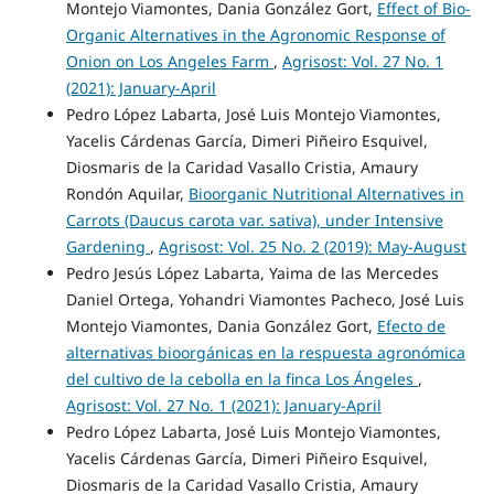
Montejo Viamontes, Dania González Gort,
Effect of Bio-
Organic Alternatives in the Agronomic Response of
Onion on Los Angeles Farm
,
Agrisost: Vol. 27 No. 1
(2021): January-April
Pedro López Labarta, José Luis Montejo Viamontes,
Yacelis Cárdenas García, Dimeri Piñeiro Esquivel,
Diosmaris de la Caridad Vasallo Cristia, Amaury
Rondón Aquilar,
Bioorganic Nutritional Alternatives in
Carrots (Daucus carota var. sativa), under Intensive
Gardening
,
Agrisost: Vol. 25 No. 2 (2019): May-August
Pedro Jesús López Labarta, Yaima de las Mercedes
Daniel Ortega, Yohandri Viamontes Pacheco, José Luis
Montejo Viamontes, Dania González Gort,
Efecto de
alternativas bioorgánicas en la respuesta agronómica
del cultivo de la cebolla en la finca Los Ángeles
,
Agrisost: Vol. 27 No. 1 (2021): January-April
Pedro López Labarta, José Luis Montejo Viamontes,
Yacelis Cárdenas García, Dimeri Piñeiro Esquivel,
Diosmaris de la Caridad Vasallo Cristia, Amaury