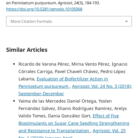
en Pennisetum purpureum.
Agrisost
,
24
(3), 184-193.
https://doi.org/10.5281/zenodo.10105068
More Citation Formats
Similar Articles
Ricardo de Varona Pérez, Mirna Vento Pérez, Ignacio
Córrales Carriga, Pavel Chaveli Chávez, Pedro López
Labarta,
Evaluation of Biofertilizer Action in
Pennisetum purpureum
,
Agrisost: Vol. 24 No. 3 (2018):
September-December
Yaima de las Mercedes Daniel Ortega, Yoslen
Fernández Gálvez, Elianis Rodríguez Ramírez, Arelys
Valido Tomes, Dania González Gort,
Effect of Five
Biostimulants on Sugar Cane Seedling Strengthening
and Resistance to Transplantation
,
Agrisost: Vol. 25
No. 1 (2019): January-April