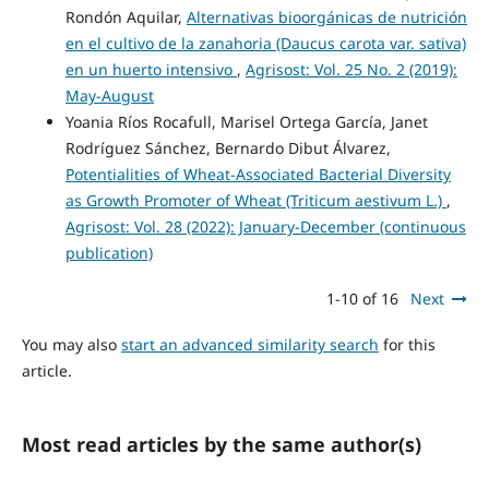
Rondón Aquilar,
Alternativas bioorgánicas de nutrición
en el cultivo de la zanahoria (Daucus carota var. sativa)
en un huerto intensivo
,
Agrisost: Vol. 25 No. 2 (2019):
May-August
Yoania Ríos Rocafull, Marisel Ortega García, Janet
Rodríguez Sánchez, Bernardo Dibut Álvarez,
Potentialities of Wheat-Associated Bacterial Diversity
as Growth Promoter of Wheat (Triticum aestivum L.)
,
Agrisost: Vol. 28 (2022): January-December (continuous
publication)
1-10 of 16
Next
You may also
start an advanced similarity search
for this
article.
Most read articles by the same author(s)