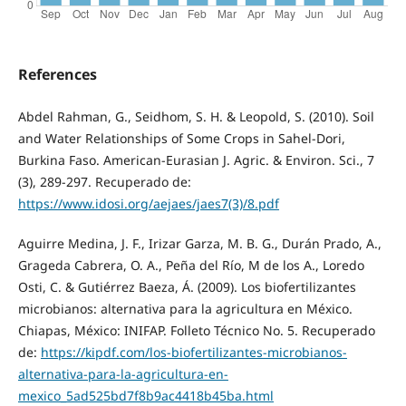
References
Abdel Rahman, G., Seidhom, S. H. & Leopold, S. (2010). Soil
and Water Relationships of Some Crops in Sahel-Dori,
Burkina Faso. American-Eurasian J. Agric. & Environ. Sci., 7
(3), 289-297. Recuperado de:
https://www.idosi.org/aejaes/jaes7(3)/8.pdf
Aguirre Medina, J. F., Irizar Garza, M. B. G., Durán Prado, A.,
Grageda Cabrera, O. A., Peña del Río, M de los A., Loredo
Osti, C. & Gutiérrez Baeza, Á. (2009). Los biofertilizantes
microbianos: alternativa para la agricultura en México.
Chiapas, México: INIFAP. Folleto Técnico No. 5. Recuperado
de:
https://kipdf.com/los-biofertilizantes-microbianos-
alternativa-para-la-agricultura-en-
mexico_5ad525bd7f8b9ac4418b45ba.html