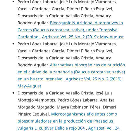
Pedro López Labarta, José Luis Montejo Viamontes,
Yacelis Cárdenas García, Dimeri Piñeiro Esquivel,
Diosmaris de la Caridad Vasallo Cristia, Amaury
Rondón Aquilar,
Bioorganic Nutritional Alternatives in
Carrots (Daucus carota var. sativa), under Intensive
Gardening
,
Agrisost: Vol. 25 No. 2 (2019): May-August
Pedro López Labarta, José Luis Montejo Viamontes,
Yacelis Cárdenas García, Dimeri Piñeiro Esquivel,
Diosmaris de la Caridad Vasallo Cristia, Amaury
Rondón Aquilar,
Alternativas bioorgánicas de nutrición
en el cultivo de la zanahoria (Daucus carota var. sativa)
en un huerto intensivo
,
Agrisost: Vol. 25 No. 2 (2019):
May-August
Diosmaris de la Caridad Vasallo Cristia, José Luis
Montejo Viamontes, Pedro López Labarta, Ana Isa
Morgado Morgado, Mayra Robinson Pérez, Dimeri
Piñeiro Esquivel,
Microorganismos eficientes como
bioestimuladores en la producción de Phaseolus
vulgaris L. cultivar Delicia rojo 364
,
Agrisost: Vol. 24