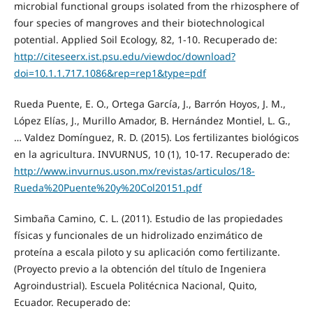
microbial functional groups isolated from the rhizosphere of
four species of mangroves and their biotechnological
potential. Applied Soil Ecology, 82, 1-10. Recuperado de:
http://citeseerx.ist.psu.edu/viewdoc/download?
doi=10.1.1.717.1086&rep=rep1&type=pdf
Rueda Puente, E. O., Ortega García, J., Barrón Hoyos, J. M.,
López Elías, J., Murillo Amador, B. Hernández Montiel, L. G.,
… Valdez Domínguez, R. D. (2015). Los fertilizantes biológicos
en la agricultura. INVURNUS, 10 (1), 10-17. Recuperado de:
http://www.invurnus.uson.mx/revistas/articulos/18-
Rueda%20Puente%20y%20Col20151.pdf
Simbaña Camino, C. L. (2011). Estudio de las propiedades
físicas y funcionales de un hidrolizado enzimático de
proteína a escala piloto y su aplicación como fertilizante.
(Proyecto previo a la obtención del título de Ingeniera
Agroindustrial). Escuela Politécnica Nacional, Quito,
Ecuador. Recuperado de: