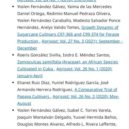
Yoslen Fernández Gálvez, Yaima de las Mercedes
Daniel Ortega, Redimio Manuel Pedraza Olivera,
Yoslen Fernández Caraballo, Modesto Salvador Ponce
Hernández, Arelys Valido Tomes,
Growth Dynamic of
Sugarcane Cultivars C97-366 and C99-374 for Forage
Production
,
Agrisost: Vol. 27 No. 3 (2021): September -
December
Roeris González Sivilla, Isidro E. Méndez Santos,
Zamioculcas zamiifolia (Araceae), an African Species
Cultivated in Cuba
,
Agrisost: Vol. 26 No. 1 (2020):
January-April
Elianet Ruiz Díaz, Yuniel Rodríguez García, José
Armando Herrera Rodríguez,
A Comparative Trial of
Papaya Cultivars
,
Agrisost: Vol. 26 No. 2 (2020): May-
August
Yoslen Fernández Gálvez, Isabel C. Torres Varela,
Joaquín Montalván Delgado, Yusvel Hermida Baños,
Douglas Montes Alvarez, Alfredo L. Rivera Laffertte,