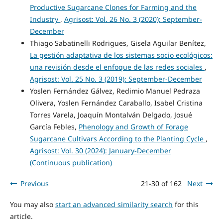
Productive Sugarcane Clones for Farming and the
Industry
,
Agrisost: Vol. 26 No. 3 (2020): September-
December
Thiago Sabatinelli Rodrigues, Gisela Aguilar Benítez,
La gestión adaptativa de los sistemas socio ecológicos:
una revisión desde el enfoque de las redes sociales
,
Agrisost: Vol. 25 No. 3 (2019): September-December
Yoslen Fernández Gálvez, Redimio Manuel Pedraza
Olivera, Yoslen Fernández Caraballo, Isabel Cristina
Torres Varela, Joaquín Montalván Delgado, Josué
García Febles,
Phenology and Growth of Forage
Sugarcane Cultivars According to the Planting Cycle
,
Agrisost: Vol. 30 (2024): January-December
(Continuous publication)
Previous
21-30 of 162
Next
You may also
start an advanced similarity search
for this
article.