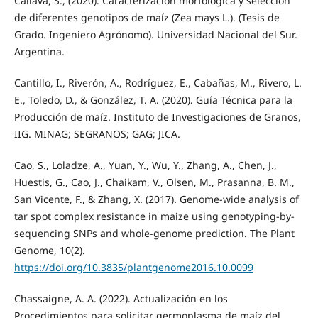
Callava, S., (2020). Caracterización morfológica y selección
de diferentes genotipos de maíz (Zea mays L.). (Tesis de
Grado. Ingeniero Agrónomo). Universidad Nacional del Sur.
Argentina.
Cantillo, I., Riverón, A., Rodríguez, E., Cabañas, M., Rivero, L.
E., Toledo, D., & González, T. A. (2020). Guía Técnica para la
Producción de maíz. Instituto de Investigaciones de Granos,
IIG. MINAG; SEGRANOS; GAG; JICA.
Cao, S., Loladze, A., Yuan, Y., Wu, Y., Zhang, A., Chen, J.,
Huestis, G., Cao, J., Chaikam, V., Olsen, M., Prasanna, B. M.,
San Vicente, F., & Zhang, X. (2017). Genome-wide analysis of
tar spot complex resistance in maize using genotyping-by-
sequencing SNPs and whole-genome prediction. The Plant
Genome, 10(2).
https://doi.org/10.3835/plantgenome2016.10.0099
Chassaigne, A. A. (2022). Actualización en los
Procedimientos para solicitar germoplasma de maíz del