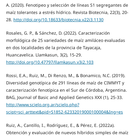
A. (2020). Fenotipeo y selección de líneas S1 segregantes de
maíz tolerantes a estrés hídrico. Revista Biotecnia, 22(3), 20-
28.
http://doi.org/10.18633/biotecnia.v22i3.1130
Rosales, G. P., & Sánchez, D. (2022). Caracterización
morfológica de 25 variedades de maíz amiláceo evaluadas
en dos localidades de la provincia de Tayacaja,
Huancavelica. Llamkasun, 3(2), 15-29.
http://doi.org/10.47797/llamkasun.v3i2.103
Rossi, E.A., Ruiz, M., Di Renzo, M., & Bonamico, N.C. (2019).
Diversidad genotípica de 291 líneas de maíz de CIMMYT y
caracterización fenotípica en el Sur de Córdoba, Argentina.
BAG, Journal of Basic and Applied Genetics XXX (1), 25-33.
http://www.scielo.org.ar/scielo.php?
scipt=sci_arttext&pid=S1852-62332019000100004&Ing=es
Ruiz, A., Cantillo, I., Rodríguez, E., & Pérez, E. (2022a).
Obtención y evaluación de nuevos híbridos simples de maíz