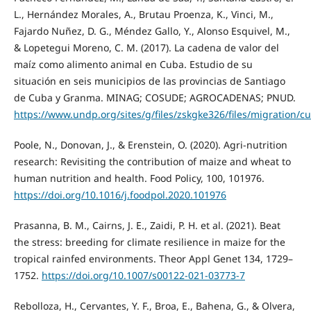
L., Hernández Morales, A., Brutau Proenza, K., Vinci, M.,
Fajardo Nuñez, D. G., Méndez Gallo, Y., Alonso Esquivel, M.,
& Lopetegui Moreno, C. M. (2017). La cadena de valor del
maíz como alimento animal en Cuba. Estudio de su
situación en seis municipios de las provincias de Santiago
de Cuba y Granma. MINAG; COSUDE; AGROCADENAS; PNUD.
https://www.undp.org/sites/g/files/zskgke326/files/migrati
Poole, N., Donovan, J., & Erenstein, O. (2020). Agri-nutrition
research: Revisiting the contribution of maize and wheat to
human nutrition and health. Food Policy, 100, 101976.
https://doi.org/10.1016/j.foodpol.2020.101976
Prasanna, B. M., Cairns, J. E., Zaidi, P. H. et al. (2021). Beat
the stress: breeding for climate resilience in maize for the
tropical rainfed environments. Theor Appl Genet 134, 1729–
1752.
https://doi.org/10.1007/s00122-021-03773-7
Rebolloza, H., Cervantes, Y. F., Broa, E., Bahena, G., & Olvera,