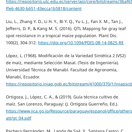
https://repositorio.utc.edu.ec/server/api/core/bitstreams/3baf6
ffe6-4630-b651-43ecca1b5818/content
Liu, L., Zhang Y. D., Li H. Y., Bi Y. Q., Yu L. J., Fan X. M., Tan J.,
Jefferrs, D. P., & Kang M. S. (2016). QTL Mapping for gray leaf
spot resistance in a tropical maize population. Plant Dis.
100(2), 304-312.
https://doi.org/10.1094/PDIS-08-14-0825-RE
López, L. (1968). Modificación de la Variedad Sintética 2 (VS2)
de maíz, mediante Selección Masal. (Tesis de Ingeniería).
Universidad Técnica de Manabí. Facultad de Agronomía,
Manabí, Ecuador.
https://repositorio.iniap.gob.ec/bitstream/41000/370/1/iniapsc
Ortigoza, J., López, C. A., & (2019). Guía técnica cultivo de
maíz. San Lorenzo, Paraguay: (J. Ortigoza Guerreño, Ed.).
https://www.jica.go.jp/Resource/paraguay/espanol/office/oth
att/gt_04.pdf
Pacheco Fernández, M., Landa de Saá, Y., Santana Castro, C.