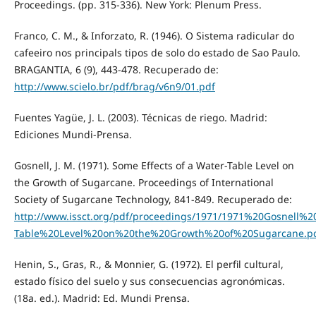
Proceedings. (pp. 315-336). New York: Plenum Press.
Franco, C. M., & Inforzato, R. (1946). O Sistema radicular do
cafeeiro nos principals tipos de solo do estado de Sao Paulo.
BRAGANTIA, 6 (9), 443-478. Recuperado de:
http://www.scielo.br/pdf/brag/v6n9/01.pdf
Fuentes Yagüe, J. L. (2003). Técnicas de riego. Madrid:
Ediciones Mundi-Prensa.
Gosnell, J. M. (1971). Some Effects of a Water-Table Level on
the Growth of Sugarcane. Proceedings of International
Society of Sugarcane Technology, 841-849. Recuperado de:
http://www.issct.org/pdf/proceedings/1971/1971%20Gosnell
Table%20Level%20on%20the%20Growth%20of%20Sugarcane.p
Henin, S., Gras, R., & Monnier, G. (1972). El perfil cultural,
estado físico del suelo y sus consecuencias agronómicas.
(18a. ed.). Madrid: Ed. Mundi Prensa.