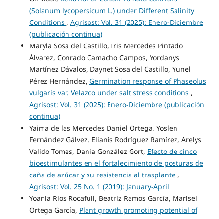
(Solanum lycopersicum L.) under Different Salinity
Conditions
,
Agrisost: Vol. 31 (2025): Enero-Diciembre
(publicación continua)
Maryla Sosa del Castillo, Iris Mercedes Pintado
Álvarez, Conrado Camacho Campos, Yordanys
Martínez Dávalos, Daynet Sosa del Castillo, Yunel
Pérez Hernández,
Germination response of Phaseolus
vulgaris var. Velazco under salt stress conditions
,
Agrisost: Vol. 31 (2025): Enero-Diciembre (publicación
continua)
Yaima de las Mercedes Daniel Ortega, Yoslen
Fernández Gálvez, Elianis Rodríguez Ramírez, Arelys
Valido Tomes, Dania González Gort,
Efecto de cinco
bioestimulantes en el fortalecimiento de posturas de
caña de azúcar y su resistencia al trasplante
,
Agrisost: Vol. 25 No. 1 (2019): January-April
Yoania Rios Rocafull, Beatriz Ramos García, Marisel
Ortega García,
Plant growth promoting potential of