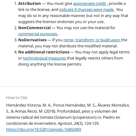
Attribution
— You must give
appropriate credit
, provide a
link to the license, and
indicate if changes were made
. You
may do so in any reasonable manner, but not in any way that
suggests the licensor endorses you or your use.
NonCommercial
— You may not use the material for
commercial purposes
.
NoDerivatives
— If you
remix, transform, or build upon
the
material, you may not distribute the modified material.
No additional restrictions
— You may not apply legal terms
or
technological measures
that legally restrict others from
doing anything the license permits.
How to Cite
Hernández Victoria, M. A., Ponce Hernández, M. S., Álvarez Montalvo,
S., & Armas Recio, M. (2018). Profundidad, peso y volumen del
sistema radical del tomate (Solanum lycopersicon) cv. Piedro en
condiciones de invernadero.
Agrisost
,
24
(2), 124-129.
https://doi.org/10.5281/zenodo.10402469