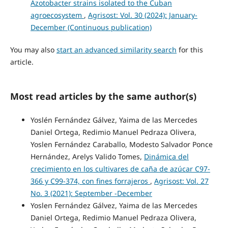
Azotobacter strains isolated to the Cuban
agroecosystem
,
Agrisost: Vol. 30 (2024): January-
December (Continuous publication)
You may also
start an advanced similarity search
for this
article.
Most read articles by the same author(s)
Yoslén Fernández Gálvez, Yaima de las Mercedes
Daniel Ortega, Redimio Manuel Pedraza Olivera,
Yoslen Fernández Caraballo, Modesto Salvador Ponce
Hernández, Arelys Valido Tomes,
Dinámica del
crecimiento en los cultivares de caña de azúcar C97-
366 y C99-374, con fines forrajeros
,
Agrisost: Vol. 27
No. 3 (2021): September -December
Yoslen Fernández Gálvez, Yaima de las Mercedes
Daniel Ortega, Redimio Manuel Pedraza Olivera,