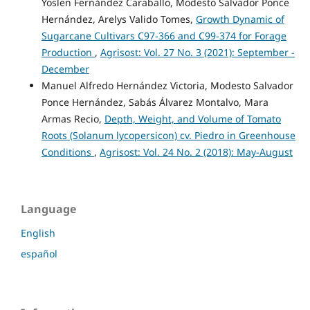
Yoslen Fernández Caraballo, Modesto Salvador Ponce
Hernández, Arelys Valido Tomes,
Growth Dynamic of
Sugarcane Cultivars C97-366 and C99-374 for Forage
Production
,
Agrisost: Vol. 27 No. 3 (2021): September -
December
Manuel Alfredo Hernández Victoria, Modesto Salvador
Ponce Hernández, Sabás Álvarez Montalvo, Mara
Armas Recio,
Depth, Weight, and Volume of Tomato
Roots (Solanum lycopersicon) cv. Piedro in Greenhouse
Conditions
,
Agrisost: Vol. 24 No. 2 (2018): May-August
Language
English
español