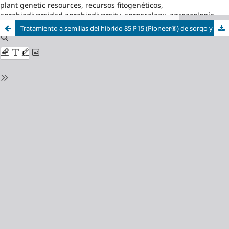
plant genetic resources, recursos fitogenéticos,
agrobiodiversidad,agrobiodiversity, agroecology, agroecología
Tratamiento a semillas del híbrido 85 P15 (Pioneer®) de sorgo y su influencia sobre la infestación de Melanaphis sacchari/sorghi