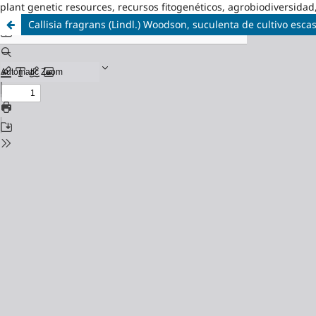
plant genetic resources, recursos fitogenéticos, agrobiodiversidad
Callisia fragrans (Lindl.) Woodson, suculenta de cultivo es