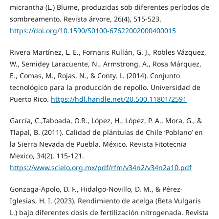
micrantha (L.) Blume, produzidas sob diferentes períodos de
sombreamento. Revista árvore, 26(4), 515-523.
https://doi.org/10.1590/S0100-67622002000400015
Rivera Martínez, L. E., Fornaris Rullán, G. J., Robles Vázquez,
W., Semidey Laracuente, N., Armstrong, A., Rosa Márquez,
E., Comas, M., Rojas, N., & Conty, L. (2014). Conjunto
tecnológico para la producción de repollo. Universidad de
Puerto Rico.
https://hdl.handle.net/20.500.11801/2591
García, C.,Taboada, O.R., López, H., López, P. A., Mora, G., &
Tlapal, B. (2011). Calidad de plántulas de Chile ‘Poblano’ en
la Sierra Nevada de Puebla. México. Revista Fitotecnia
Mexico, 34(2), 115-121.
https://www.scielo.org.mx/pdf/rfm/v34n2/v34n2a10.pdf
Gonzaga-Apolo, D. F., Hidalgo-Novillo, D. M., & Pérez-
Iglesias, H. I. (2023). Rendimiento de acelga (Beta Vulgaris
L.) bajo diferentes dosis de fertilización nitrogenada. Revista