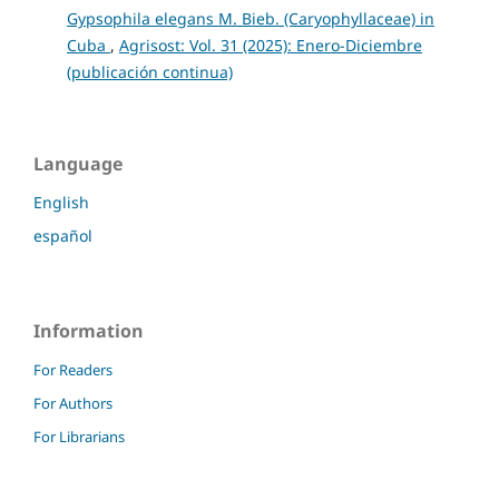
Gypsophila elegans M. Bieb. (Caryophyllaceae) in
Cuba
,
Agrisost: Vol. 31 (2025): Enero-Diciembre
(publicación continua)
Language
English
español
Information
For Readers
For Authors
For Librarians