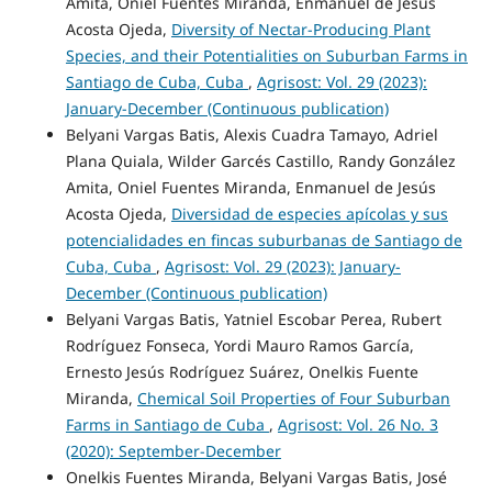
Amita, Oniel Fuentes Miranda, Enmanuel de Jesús
Acosta Ojeda,
Diversity of Nectar-Producing Plant
Species, and their Potentialities on Suburban Farms in
Santiago de Cuba, Cuba
,
Agrisost: Vol. 29 (2023):
January-December (Continuous publication)
Belyani Vargas Batis, Alexis Cuadra Tamayo, Adriel
Plana Quiala, Wilder Garcés Castillo, Randy González
Amita, Oniel Fuentes Miranda, Enmanuel de Jesús
Acosta Ojeda,
Diversidad de especies apícolas y sus
potencialidades en fincas suburbanas de Santiago de
Cuba, Cuba
,
Agrisost: Vol. 29 (2023): January-
December (Continuous publication)
Belyani Vargas Batis, Yatniel Escobar Perea, Rubert
Rodríguez Fonseca, Yordi Mauro Ramos García,
Ernesto Jesús Rodríguez Suárez, Onelkis Fuente
Miranda,
Chemical Soil Properties of Four Suburban
Farms in Santiago de Cuba
,
Agrisost: Vol. 26 No. 3
(2020): September-December
Onelkis Fuentes Miranda, Belyani Vargas Batis, José