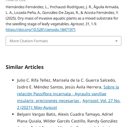
Hernández-Fernández, L., Ynchausti Rodríguez, J. R., Águila Armada,
L. A., Lozada Peña, A., González-De Zayas, R., & Acosta Fernández, Y.
(2025). Dry mass of invasive aquatic plants as a mixed substrate for
the seedling stage of leafy vegetables.
Agrisost
,
31
, 1-9.
https://doi.org/10.5281/zenodo.18471971
More Citation Formats
Similar Articles
Julio C. Rifa Tellez, Marisela de la C. Guerra Salcedo,
Isidro E. Méndez Santos, Jesús Ávila Herrera,
Sobre la
relación Passiflora incarnata - Agraulis vanillae
insularis; precisiones necesarias
,
Agrisost: Vol. 27 No.
2 (2021): May-August
Belyani Vargas Batis, Alexis Cuadra Tamayo, Adriel
Plana Quiala, Wilder Garcés Castillo, Randy González