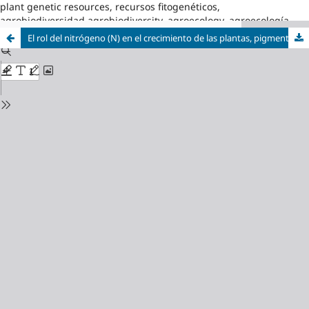
plant genetic resources, recursos fitogenéticos,
agrobiodiversidad,agrobiodiversity, agroecology, agroecología
El rol del nitrógeno (N) en el crecimiento de las plantas, pigmentos de fotosíntesis y eficiencia del empleo del nitrógeno. Artículo de revisión