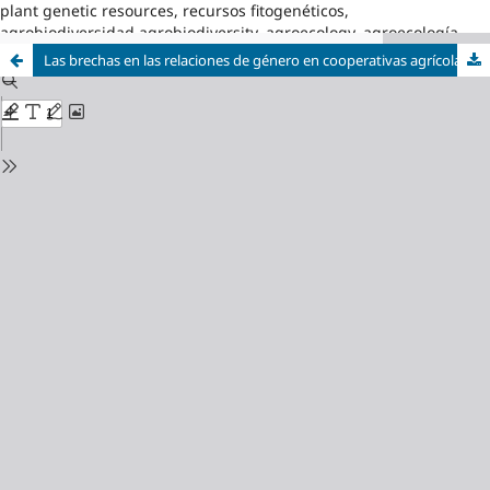
plant genetic resources, recursos fitogenéticos,
agrobiodiversidad,agrobiodiversity, agroecology, agroecología
Las brechas en las relaciones de género en cooperativas agrícolas del municipio de Camagüey, Cuba